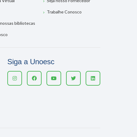
a Virtual
Seja nosso Fornecedor
Trabalhe Conosco
nossas bibliotecas
osco
Siga a Unoesc