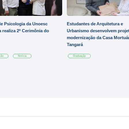
e Psicologia da Unoesc
Estudantes de Arquitetura e
 realiza 2ª Cerimônia do
Urbanismo desenvolvem projet
modernização da Casa Mortuár
Tangará
ção
Notícia
Graduação