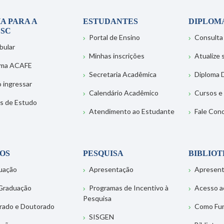
A PARA A
ESTUDANTES
DIPLOM
SC
Portal de Ensino
Consulta
bular
Minhas inscrições
Atualize
ema ACAFE
Secretaria Acadêmica
Diploma D
 ingressar
Calendário Acadêmico
Cursos e
s de Estudo
Atendimento ao Estudante
Fale Con
OS
PESQUISA
BIBLIO
uação
Apresentação
Apresen
Graduação
Programas de Incentivo à
Acesso a
Pesquisa
rado e Doutorado
Como Fu
SISGEN