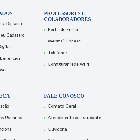
ADOS
PROFESSORES E
COLABORADORES
 de Diploma
Portal de Ensino
 seu Cadastro
Webmail Unoesc
igital
Telefones
 Benefícios
Configurar rede Wi-fi
osco
TECA
FALE CONOSCO
tação
Contato Geral
os Usuários
Atendimento ao Estudante
nciona
Ouvidoria