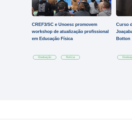
CREF3/SC e Unoesc promovem
Curso d
workshop de atualização profissional
Joaçaba
em Educação Física
Botton
Graduação
Notícia
Gradua