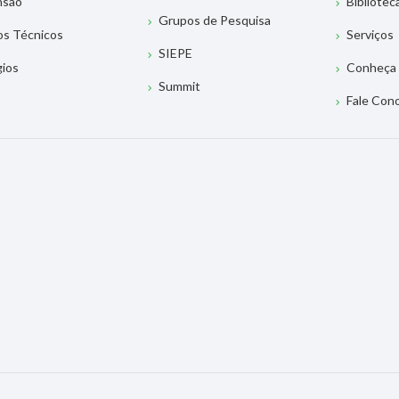
nsão
Bibliotec
Grupos de Pesquisa
os Técnicos
Serviços
SIEPE
gios
Conheça 
Summit
Fale Con