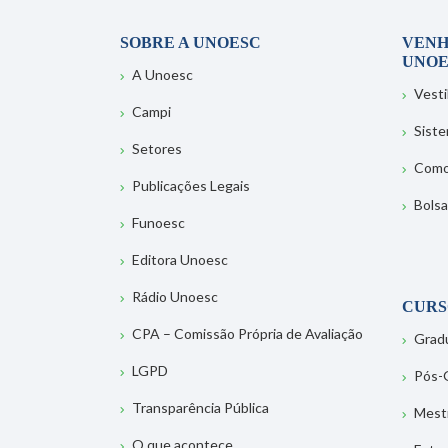
SOBRE A UNOESC
VENH
UNOE
A Unoesc
Vesti
Campi
Sist
Setores
Como
Publicações Legais
Bolsa
Funoesc
Editora Unoesc
Rádio Unoesc
CURS
CPA – Comissão Própria de Avaliação
Grad
LGPD
Pós-
Transparência Pública
Mest
O que acontece