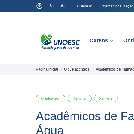
A+
A-
A Unoesc
Internacionalização
Cursos
Ond
Página inicial
O que acontece
Acadêmicos de Farmáci
Graduação
Reitoria
Xanxerê
Acadêmicos de Far
Água