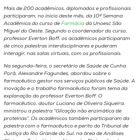
Museu
Mais de 200 acadêmicos, diplomados e profissionais
participaram, no início deste mês, da 10ª Semana
Unoesc
Acadêmica do curso de
Farmácia
da Unoesc São
Store
Miguel do Oeste. Segundo o coordenador do curso,
professor Everton Boff, os acadêmicos participaram
de cinco palestras interdisciplinares e puderam
interagir, nas salas virtuais, com os profissionais.
Selecione
o idioma
Na segunda-feira, o secretário de Saúde de Cunha
Porã, Alexandre Fagundes, abordou sobre o
farmacêutico gestor nos serviços públicos de Saúde. A
inovação e o trabalho farmacêutico foram tema da
A+
explanação do professor Everton Boff. O
A-
farmacêutico, doutor Luciano de Oliveira Siqueira,
ministrou a palestra “Glicação não enzimática de
proteínas”. Os acadêmicos também participaram da
palestra com o farmacêutico e perito do Tribunal de
Justiça do Rio Grande do Sul, na área de Análises