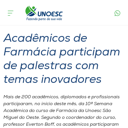
Página
O que
Acadêmicos de Farmácia participam de
inicial
acontece
palestras com temas inovadores
Cursos
Graduação
São Miguel do Oeste
Onde estamos
Acadêmicos de
Pesquisa
Farmácia participam
de palestras com
Atendimento ao Estudante
temas inovadores
Portal de Ensino
Mais de 200 acadêmicos, diplomados e profissionais
A
participaram, no início deste mês, da 10ª Semana
Unoesc
Acadêmica do curso de Farmácia da Unoesc São
Miguel do Oeste. Segundo o coordenador do curso,
Internacionalização
professor Everton Boff, os acadêmicos participaram