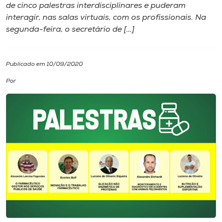
de cinco palestras interdisciplinares e puderam
interagir, nas salas virtuais, com os profissionais. Na
I.nova
segunda-feira, o secretário de […]
Diplomados
Publicado em 10/09/2020
Cultura
Por
CPA
Biblioteca
Editora
Rádio