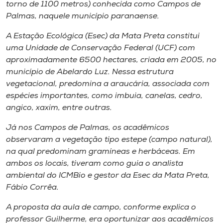
Museu
torno de 1100 metros) conhecida como Campos de
Palmas, naquele município paranaense.
Unoesc
A Estação Ecológica (Esec) da Mata Preta constitui
Store
uma Unidade de Conservação Federal (UCF) com
aproximadamente 6500 hectares, criada em 2005, no
município de Abelardo Luz. Nessa estrutura
vegetacional, predomina a araucária, associada com
Selecione
espécies importantes, como imbuia, canelas, cedro,
o idioma
angico, xaxim, entre outras.
Já nos Campos de Palmas, os acadêmicos
observaram a vegetação tipo estepe (campo natural),
A+
na qual predominam gramíneas e herbáceas. Em
A-
ambos os locais, tiveram como guia o analista
ambiental do ICMBio e gestor da Esec da Mata Preta,
Fábio Corrêa.
A proposta da aula de campo, conforme explica o
professor Guilherme, era oportunizar aos acadêmicos