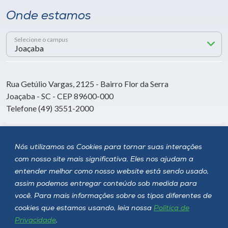
Onde estamos
Selecione o campus
Rua Getúlio Vargas, 2125 - Bairro Flor da Serra
Joaçaba - SC - CEP 89600-000
Telefone (49) 3551-2000
Siga a Unoesc
Nós utilizamos os Cookies para tornar suas interações
com nosso site mais significativa. Eles nos ajudam a
entender melhor como nosso website está sendo usado,
assim podemos entregar conteúdo sob medida para
você. Para mais informações sobre os tipos diferentes de
cookies que estamos usando, leia nossa
Política de
Privacidade
.