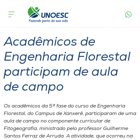
Página
O que
Acadêmicos de Engenharia Florestal
inicial
acontece
participam de aula de campo
Cursos
Graduação
Xanxerê
Onde estamos
Acadêmicos de
Pesquisa
Engenharia Florestal
participam de aula
Atendimento ao Estudante
de campo
Portal de Ensino
Os acadêmicos da 5ª fase do curso de Engenharia
A
Florestal, do Campus de Xanxerê, participaram de uma
Unoesc
aula de campo no componente curricular de
Fitogeografia, ministrado pelo professor Guilherme
Internacionalização
Santos Ferraz de Arruda. A atividade, que ocorreu na