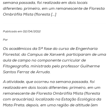
semana passada, foi realizada em dois locais
diferentes: primeiro, em um remanescente de Floresta
I.nova
Ombrófila Mista (floresta […]
Diplomados
Publicado em 02/04/2012
Cultura
Por
Os acadêmicos da 5ª fase do curso de Engenharia
CPA
Florestal, do Campus de Xanxerê, participaram de uma
aula de campo no componente curricular de
Fitogeografia, ministrado pelo professor Guilherme
Biblioteca
Santos Ferraz de Arruda.
A atividade, que ocorreu na semana passada, foi
Editora
realizada em dois locais diferentes: primeiro, em um
remanescente de Floresta Ombrófila Mista (floresta
Rádio
com araucárias), localizado na Estação Ecológica da
Mata Preta; depois, em uma região de altitude (em