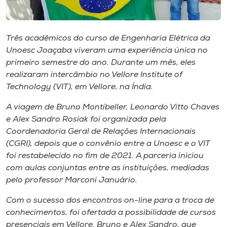
Museu
Unoesc
Três acadêmicos do curso de Engenharia Elétrica da
Store
Unoesc Joaçaba viveram uma experiência única no
primeiro semestre do ano. Durante um mês, eles
realizaram intercâmbio no Vellore Institute of
Technology (VIT), em Vellore, na Índia.
Selecione
o idioma
A viagem de Bruno Montibeller, Leonardo Vitto Chaves
e Alex Sandro Rosiak foi organizada pela
Coordenadoria Geral de Relações Internacionais
(CGRI), depois que o convênio entre a Unoesc e o VIT
A+
foi restabelecido no fim de 2021. A parceria iniciou
A-
com aulas conjuntas entre as instituições, mediadas
pelo professor Marconi Januário.
Com o sucesso dos encontros on-line para a troca de
conhecimentos, foi ofertada a possibilidade de cursos
presenciais em Vellore. Bruno e Alex Sandro, que