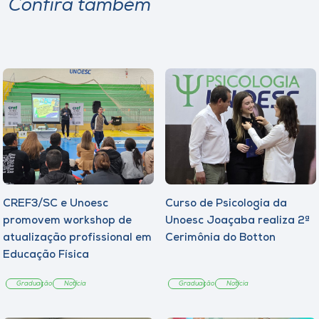
Confira também
CREF3/SC e Unoesc
Curso de Psicologia da
promovem workshop de
Unoesc Joaçaba realiza 2ª
atualização profissional em
Cerimônia do Botton
Educação Física
Graduação
Notícia
Graduação
Notícia