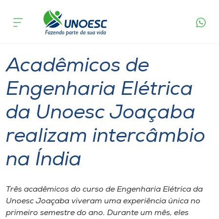
Página
O que
Acadêmicos de Engenharia Elétrica da Unoesc
inicial
acontece
Joaçaba realizam intercâmbio na Índia
Cursos
Graduação
International
Onde estamos
Acadêmicos de
Pesquisa
Engenharia Elétrica
da Unoesc Joaçaba
Atendimento ao Estudante
realizam intercâmbio
Portal de Ensino
na Índia
A
Unoesc
Três acadêmicos do curso de Engenharia Elétrica da
Unoesc Joaçaba viveram uma experiência única no
Internacionalização
primeiro semestre do ano. Durante um mês, eles