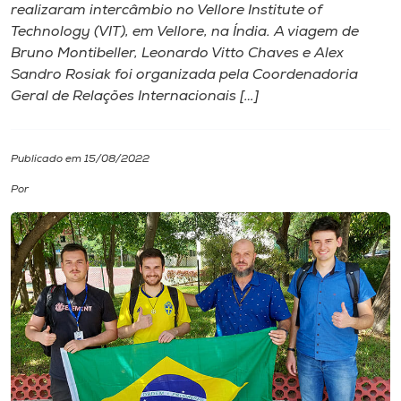
realizaram intercâmbio no Vellore Institute of
Technology (VIT), em Vellore, na Índia. A viagem de
I.nova
Bruno Montibeller, Leonardo Vitto Chaves e Alex
Sandro Rosiak foi organizada pela Coordenadoria
Diplomados
Geral de Relações Internacionais […]
Cultura
Publicado em 15/08/2022
Por
CPA
Biblioteca
Editora
Rádio