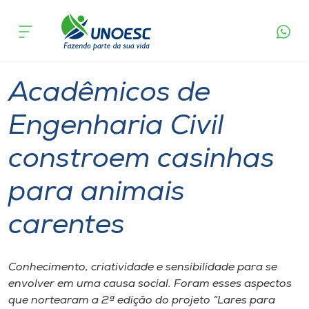
Página
O que
Acadêmicos de Engenharia Civil constroem
inicial
acontece
casinhas para animais carentes
Cursos
Graduação
Geral
Joaçaba
Onde estamos
Acadêmicos de
Pesquisa
Engenharia Civil
constroem casinhas
Atendimento ao Estudante
para animais
Portal de Ensino
carentes
A
Unoesc
Conhecimento, criatividade e sensibilidade para se
envolver em uma causa social. Foram esses aspectos
Internacionalização
que nortearam a 2ª edição do projeto “Lares para