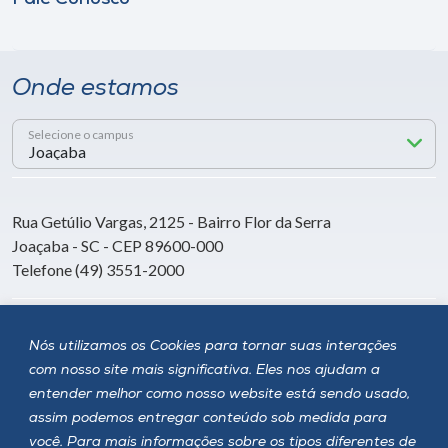
Onde estamos
Selecione o campus
Rua Getúlio Vargas, 2125 - Bairro Flor da Serra
Joaçaba - SC - CEP 89600-000
Telefone (49) 3551-2000
Siga a Unoesc
Nós utilizamos os Cookies para tornar suas interações
com nosso site mais significativa. Eles nos ajudam a
entender melhor como nosso website está sendo usado,
assim podemos entregar conteúdo sob medida para
você. Para mais informações sobre os tipos diferentes de