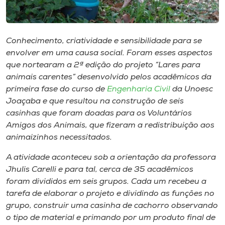
Museu
Unoesc
Conhecimento, criatividade e sensibilidade para se
Store
envolver em uma causa social. Foram esses aspectos
que nortearam a 2ª edição do projeto “Lares para
animais carentes” desenvolvido pelos acadêmicos da
primeira fase do curso de
Engenharia Civil
da Unoesc
Selecione
Joaçaba e que resultou na construção de seis
o idioma
casinhas que foram doadas para os Voluntários
Amigos dos Animais, que fizeram a redistribuição aos
animaizinhos necessitados.
A+
A atividade aconteceu sob a orientação da professora
A-
Jhulis Carelli e para tal, cerca de 35 acadêmicos
foram divididos em seis grupos. Cada um recebeu a
tarefa de elaborar o projeto e dividindo as funções no
grupo, construir uma casinha de cachorro observando
o tipo de material e primando por um produto final de