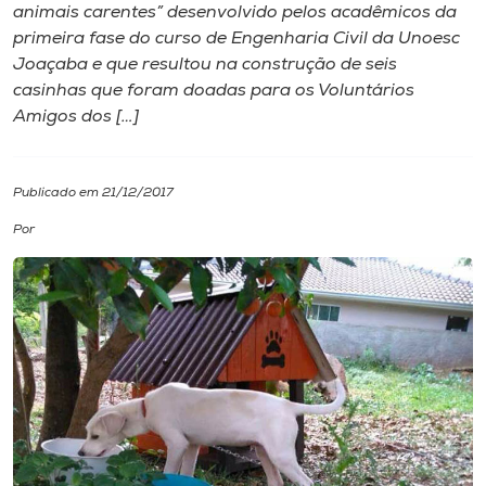
animais carentes” desenvolvido pelos acadêmicos da
primeira fase do curso de Engenharia Civil da Unoesc
I.nova
Joaçaba e que resultou na construção de seis
casinhas que foram doadas para os Voluntários
Diplomados
Amigos dos […]
Cultura
Publicado em 21/12/2017
Por
CPA
Biblioteca
Editora
Rádio