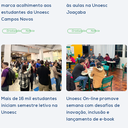
marca acolhimento aos
às aulas na Unoesc
estudantes da Unoesc
Joaçaba
Campos Novos
Graduação
Notícia
Graduação
Notícia
Mais de 16 mil estudantes
Unoesc On-line promove
iniciam semestre letivo na
semana com desafios de
Unoesc
inovação, inclusão e
lançamento de e-book
sobre sustentabilidade