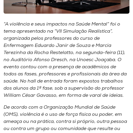
Museu
Unoesc
“A violência e seus impactos na Saúde Mental” foi o
Store
tema apresentado na “VII Simulação Realística”,
organizada pelos professores do curso de
Enfermagem Eduardo Janir de Souza e Marcia
Terezinha da Rocha Restelatto, na segunda-feira (11),
Selecione
no Auditório Afonso Dresch, na Unoesc Joaçaba. O
o idioma
evento contou com a presença de acadêmicos de
todos as fases, professores e profissionais da área da
saúde. No
hall
de entrada foram expostos trabalhos
A+
dos alunos da 1ª fase, sob a supervisão do professor
A-
William César Gavasso, em forma de varal de ideias.
De acordo com a Organização Mundial de Saúde
(OMS), violência é o uso de força física ou poder, em
ameaça ou na prática, contra si próprio, outra pessoa
ou contra um grupo ou comunidade que resulte ou