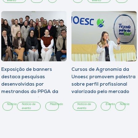
evento
evento
Exposição de banners
Cursos de Agronomia da
destaca pesquisas
Unoesc promovem palestra
desenvolvidas por
sobre perfil profissional
mestrandos do PPGA da
valorizado pelo mercado
Unoesc Chapecó
Notícia
Notícia de
Mestrado
Notícia de
Evento
Notícia
evento
evento