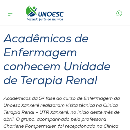
Página
O que
Acadêmicos de Enfermagem conhecem
inicial
acontece
Unidade de Terapia Renal
Cursos
Graduação
Xanxerê
Onde estamos
Acadêmicos de
Pesquisa
Enfermagem
conhecem Unidade
Atendimento ao Estudante
de Terapia Renal
Portal de Ensino
Acadêmicos da 5ª fase do curso de Enfermagem da
A
Unoesc Xanxerê realizaram visita técnica na Clínica
Unoesc
Terapia Renal – UTR Xanxerê, no início deste mês de
abril. O grupo, acompanhado pela professora
Internacionalização
Charlene Pompermaier, foi recepcionado na Clínica