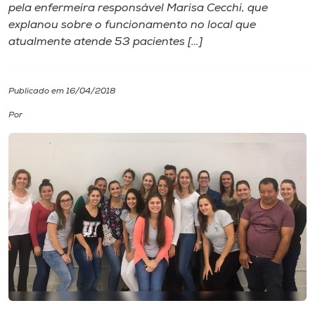
pela enfermeira responsável Marisa Cecchi, que
explanou sobre o funcionamento no local que
I.nova
atualmente atende 53 pacientes […]
Diplomados
Publicado em 16/04/2018
Cultura
Por
CPA
Biblioteca
Editora
Rádio