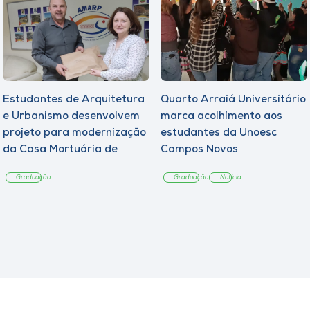
Estudantes de Arquitetura
Quarto Arraiá Universitário
e Urbanismo desenvolvem
marca acolhimento aos
projeto para modernização
estudantes da Unoesc
da Casa Mortuária de
Campos Novos
Tangará
Graduação
Graduação
Notícia