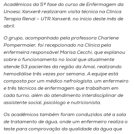
Museu
Acadêmicos da 5ª fase do curso de Enfermagem da
Unoesc Xanxerê realizaram visita técnica na Clínica
Terapia Renal – UTR Xanxerê, no início deste mês de
Unoesc
abril.
Store
O grupo, acompanhado pela professora Charlene
Pompermaier, foi recepcionado na Clínica pela
enfermeira responsável Marisa Cecchi, que explanou
Selecione
sobre o funcionamento no local que atualmente
o idioma
atende 53 pacientes da região da Amai, realizando
hemodiálise três vezes por semana. A equipe está
composta por um médico nefrologista, um enfermeiro
A+
e três técnicos de enfermagem que trabalham em
A-
cada turno, além do atendimento interdisciplinar de
assistente social, psicólogo e nutricionista.
Os acadêmicos também foram conduzidos até a sala
de tratamento de água, onde um enfermeiro realiza o
teste para comprovação da qualidade da água que