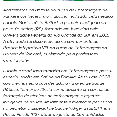
Museu
Acadêmicos da 8ª fase do curso de Enfermagem de
Xanxerê conheceram o trabalho realizado pela médica
Unoesc
Lucíola Maria Inácio Belfort, a primeira indígena do
Store
povo Kaingáng (RS), formada em Medicina pela
Universidade Federal do Rio Grande do Sul, em 2015.
A atividade foi desenvolvida no componente de
Pratica Integrativa VIII, do curso de Enfermagem da
Selecione
o idioma
Unoesc de Xanxerê, ministrado pela professora
Camilia Faler.
Lucíola é graduada também em Enfermagem e possui
A+
especialização em Saúde da Família. Atuou até 2008
A-
como enfermeira coordenadora na área de Saúde
Pública. Tem experiência como docente em cursos de
formação de técnicos de enfermagem e agentes
indígenas de saúde. Atualmente é médica supervisora
na Secretaria Especial de Saúde Indígena (SESAI), em
Passo Fundo (RS), atuando junto às Comunidades