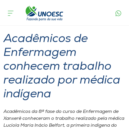
Página
O que
Acadêmicos de Enfermagem conhecem
inicial
acontece
trabalho realizado por médica indígena
Cursos
Graduação
Xanxerê
Onde estamos
Acadêmicos de
Pesquisa
Enfermagem
conhecem trabalho
Atendimento ao Estudante
realizado por médica
Portal de Ensino
indígena
A
Unoesc
Acadêmicos da 8ª fase do curso de Enfermagem de
Xanxerê conheceram o trabalho realizado pela médica
Internacionalização
Lucíola Maria Inácio Belfort, a primeira indígena do