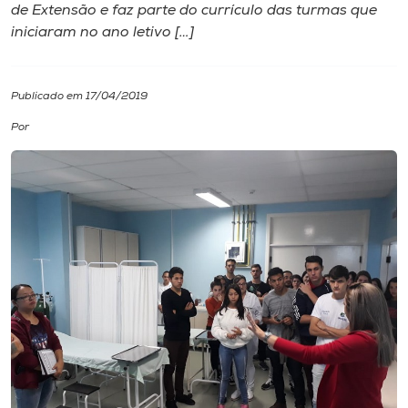
de Extensão e faz parte do currículo das turmas que
iniciaram no ano letivo […]
I.nova
Diplomados
Publicado em 17/04/2019
Por
Cultura
CPA
Biblioteca
Editora
Rádio