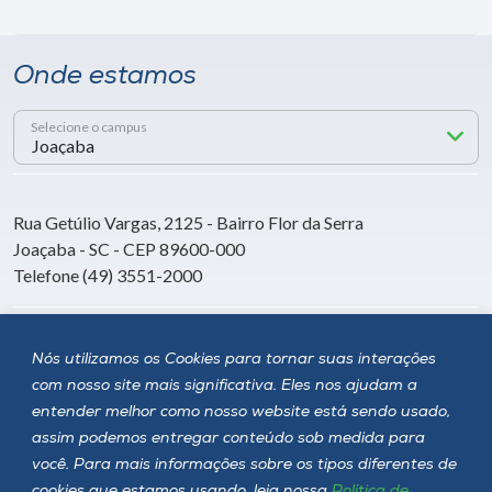
Onde estamos
Selecione o campus
Rua Getúlio Vargas, 2125 - Bairro Flor da Serra
Joaçaba - SC - CEP 89600-000
Telefone (49) 3551-2000
Siga a Unoesc
Nós utilizamos os Cookies para tornar suas interações
com nosso site mais significativa. Eles nos ajudam a
entender melhor como nosso website está sendo usado,
assim podemos entregar conteúdo sob medida para
você. Para mais informações sobre os tipos diferentes de
cookies que estamos usando, leia nossa
Política de