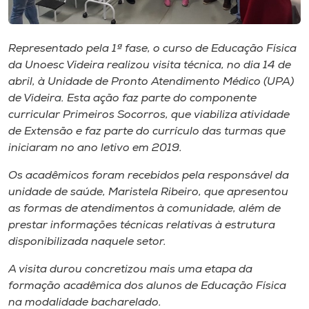
Museu
Unoesc
Representado pela 1ª fase, o curso de Educação Física
Store
da Unoesc Videira realizou visita técnica, no dia 14 de
abril, à Unidade de Pronto Atendimento Médico (UPA)
de Videira. Esta ação faz parte do componente
curricular Primeiros Socorros, que viabiliza atividade
de Extensão e faz parte do currículo das turmas que
Selecione
o idioma
iniciaram no ano letivo em 2019.
Os acadêmicos foram recebidos pela responsável da
unidade de saúde, Maristela Ribeiro, que apresentou
A+
as formas de atendimentos à comunidade, além de
A-
prestar informações técnicas relativas à estrutura
disponibilizada naquele setor.
A visita durou concretizou mais uma etapa da
formação acadêmica dos alunos de Educação Física
na modalidade bacharelado.