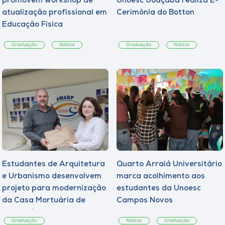
promovem workshop de
Unoesc Joaçaba realiza 2ª
atualização profissional em
Cerimônia do Botton
Educação Física
Graduação
Notícia
Graduação
Notícia
Estudantes de Arquitetura
Quarto Arraiá Universitário
e Urbanismo desenvolvem
marca acolhimento aos
projeto para modernização
estudantes da Unoesc
da Casa Mortuária de
Campos Novos
Tangará
Graduação
Notícia
Graduação