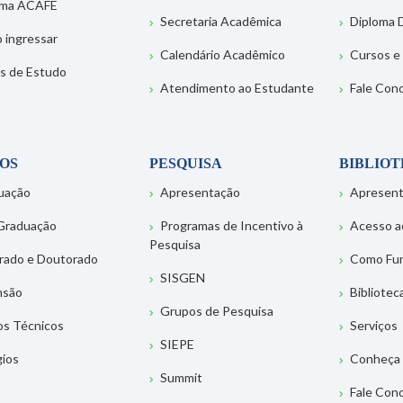
ema ACAFE
Secretaria Acadêmica
Diploma D
 ingressar
Calendário Acadêmico
Cursos e
s de Estudo
Atendimento ao Estudante
Fale Con
OS
PESQUISA
BIBLIO
uação
Apresentação
Apresen
Graduação
Programas de Incentivo à
Acesso a
Pesquisa
rado e Doutorado
Como Fu
SISGEN
nsão
Bibliotec
Grupos de Pesquisa
os Técnicos
Serviços
SIEPE
gios
Conheça 
Summit
Fale Con