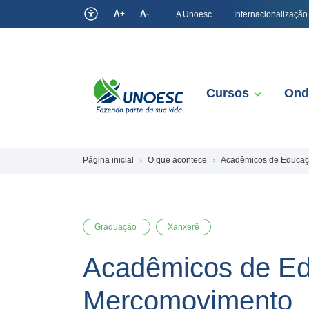
A+
A-
A Unoesc
Internacionalização
Cursos
Ond
Página inicial
O que acontece
Acadêmicos de Educaçã
Graduação
Xanxerê
Acadêmicos de Edu
Mercomovimento