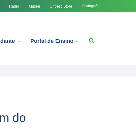
Português
Rádio
Museu
Unoesc Store
udante
Portal de Ensino
am do