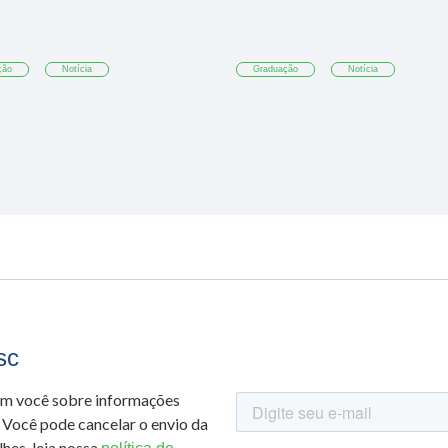
ção
Notícia
Graduação
Notícia
sc
om você sobre informações
 Você pode cancelar o envio da
hes, leia nossa