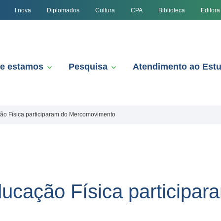
I.nova
Diplomados
Cultura
CPA
Biblioteca
Editora
e estamos
Pesquisa
Atendimento ao Est
o Física participaram do Mercomovimento
cação Física participar