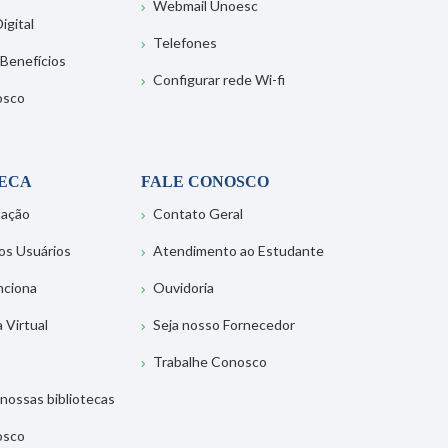
Webmail Unoesc
igital
Telefones
 Benefícios
Configurar rede Wi-fi
osco
TECA
FALE CONOSCO
tação
Contato Geral
os Usuários
Atendimento ao Estudante
nciona
Ouvidoria
a Virtual
Seja nosso Fornecedor
Trabalhe Conosco
nossas bibliotecas
osco