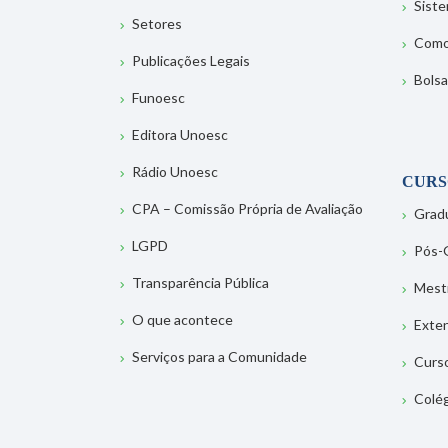
Sist
Setores
Como
Publicações Legais
Bolsa
Funoesc
Editora Unoesc
Rádio Unoesc
CURS
CPA – Comissão Própria de Avaliação
Grad
LGPD
Pós-
Transparência Pública
Mest
O que acontece
Exte
Serviços para a Comunidade
Curs
Colé