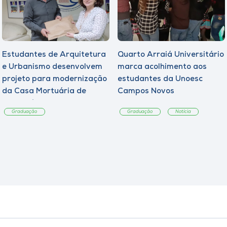
Estudantes de Arquitetura
Quarto Arraiá Universitário
e Urbanismo desenvolvem
marca acolhimento aos
projeto para modernização
estudantes da Unoesc
da Casa Mortuária de
Campos Novos
Tangará
Graduação
Graduação
Notícia