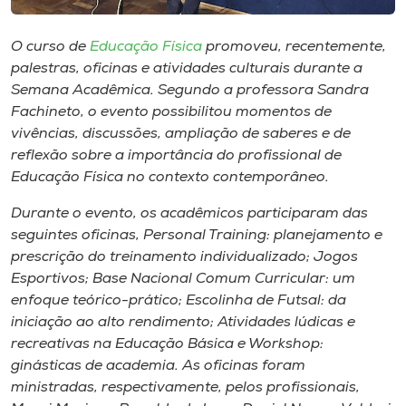
Museu
O curso de
Educação Física
promoveu, recentemente,
Unoesc
palestras, oficinas e atividades culturais durante a
Store
Semana Acadêmica. Segundo a professora Sandra
Fachineto, o evento possibilitou momentos de
vivências, discussões, ampliação de saberes e de
reflexão sobre a importância do profissional de
Selecione
Educação Física no contexto contemporâneo.
o idioma
Durante o evento, os acadêmicos participaram das
seguintes oficinas, Personal Training: planejamento e
prescrição do treinamento individualizado; Jogos
A+
Esportivos; Base Nacional Comum Curricular: um
A-
enfoque teórico-prático; Escolinha de Futsal: da
iniciação ao alto rendimento; Atividades lúdicas e
recreativas na Educação Básica e Workshop:
ginásticas de academia. As oficinas foram
ministradas, respectivamente, pelos profissionais,