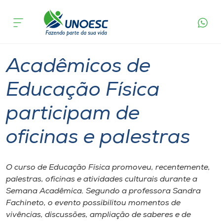
Página
O que
Acadêmicos de Educação Física participam
inicial
acontece
de oficinas e palestras
Cursos
Graduação
Estudante
São Miguel do Oeste
Onde estamos
Acadêmicos de
Pesquisa
Educação Física
participam de
Atendimento ao Estudante
oficinas e palestras
Portal de Ensino
O curso de Educação Física promoveu, recentemente,
A
palestras, oficinas e atividades culturais durante a
Unoesc
Semana Acadêmica. Segundo a professora Sandra
Fachineto, o evento possibilitou momentos de
Internacionalização
vivências, discussões, ampliação de saberes e de