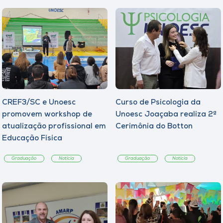
CREF3/SC e Unoesc
Curso de Psicologia da
promovem workshop de
Unoesc Joaçaba realiza 2ª
atualização profissional em
Cerimônia do Botton
Educação Física
Graduação
Notícia
Graduação
Notícia