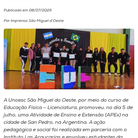
Publicado em 08/07/2025
I.nova
Por Imprensa São Miguel d'Oeste
Diplomados
Cultura
CPA
Biblioteca
A Unoesc São Miguel do Oeste, por meio do curso de
Editora
Educação Física – Licenciatura, promoveu, no dia 5 de
julho, uma Atividade de Ensino e Extensão (APEx) na
cidade de San Pedro, na Argentina. A ação
Rádio
pedagógica e social foi realizada em parceria com o
Instituto Las Araucarias
e envolveu estudantes da