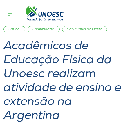
Página inicial
O que acontece
Acadêmicos de Educação Física da Uno
Cursos
Notícia
International
Esporte
Inserção Social
Onde estamos
Saúde
Comunidade
São Miguel do Oeste
Acadêmicos de
Pesquisa
Educação Física da
Atendimento ao Estudante
Unoesc realizam
Portal de Ensino
atividade de ensino e
extensão na
A
Unoesc
Argentina
Internacionalização