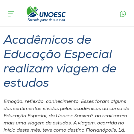
Página
O que
Acadêmicos de Educação Especial realizam
inicial
acontece
viagem de estudos
Cursos
Graduação
Xanxerê
Onde estamos
Acadêmicos de
Pesquisa
Educação Especial
realizam viagem de
Atendimento ao Estudante
estudos
Portal de Ensino
Emoção, reflexão, conhecimento. Esses foram alguns
A
dos sentimentos vividos pelos acadêmicos do curso de
Unoesc
Educação Especial, da Unoesc Xanxerê, ao realizarem
mais uma viagem de estudos. A viagem, ocorrida no
Internacionalização
início deste mês, teve como destino Florianópolis. Lá,