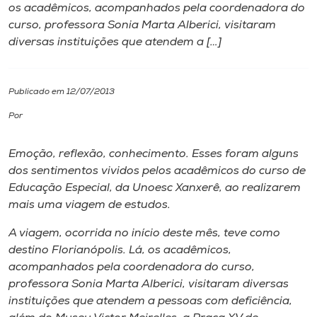
os acadêmicos, acompanhados pela coordenadora do
curso, professora Sonia Marta Alberici, visitaram
I.nova
diversas instituições que atendem a […]
Diplomados
Publicado em 12/07/2013
Cultura
Por
Emoção, reflexão, conhecimento. Esses foram alguns
CPA
dos sentimentos vividos pelos acadêmicos do curso de
Educação Especial, da Unoesc Xanxerê, ao realizarem
Biblioteca
mais uma viagem de estudos.
A viagem, ocorrida no início deste mês, teve como
Editora
destino Florianópolis. Lá, os acadêmicos,
acompanhados pela coordenadora do curso,
Rádio
professora Sonia Marta Alberici, visitaram diversas
instituições que atendem a pessoas com deficiência,