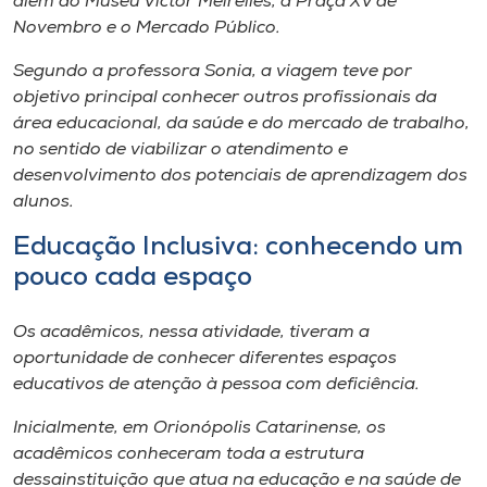
além do Museu Victor Meirelles, a Praça XV de
Museu
Novembro e o Mercado Público.
Segundo a professora Sonia, a viagem teve por
Unoesc
objetivo principal conhecer outros profissionais da
Store
área educacional, da saúde e do mercado de trabalho,
no sentido de viabilizar o atendimento e
desenvolvimento dos potenciais de aprendizagem dos
alunos.
Selecione
o idioma
Educação Inclusiva: conhecendo um
pouco cada espaço
A+
Os acadêmicos, nessa atividade, tiveram a
A-
oportunidade de conhecer diferentes espaços
educativos de atenção à pessoa com deficiência.
Inicialmente, em Orionópolis Catarinense, os
acadêmicos conheceram toda a estrutura
dessa
instituição que atua na educação e na saúde de