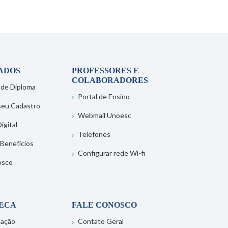
ADOS
PROFESSORES E
COLABORADORES
 de Diploma
Portal de Ensino
 seu Cadastro
Webmail Unoesc
igital
Telefones
 Benefícios
Configurar rede Wi-fi
osco
TECA
FALE CONOSCO
tação
Contato Geral