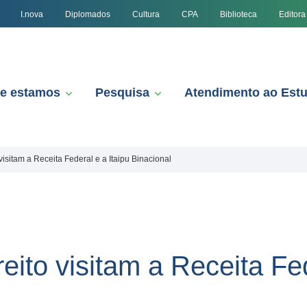
I.nova
Diplomados
Cultura
CPA
Biblioteca
Editora
e estamos
Pesquisa
Atendimento ao Est
isitam a Receita Federal e a Itaipu Binacional
ito visitam a Receita Fed