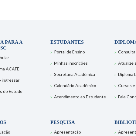
A PARA A
ESTUDANTES
DIPLOM
SC
Portal de Ensino
Consulta
bular
Minhas inscrições
Atualize
ema ACAFE
Secretaria Acadêmica
Diploma D
 ingressar
Calendário Acadêmico
Cursos e
s de Estudo
Atendimento ao Estudante
Fale Con
OS
PESQUISA
BIBLIO
uação
Apresentação
Apresen