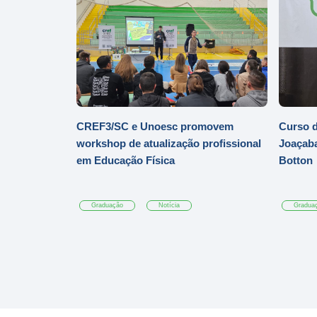
CREF3/SC e Unoesc promovem
Curso d
workshop de atualização profissional
Joaçaba
em Educação Física
Botton
Graduação
Notícia
Gradua