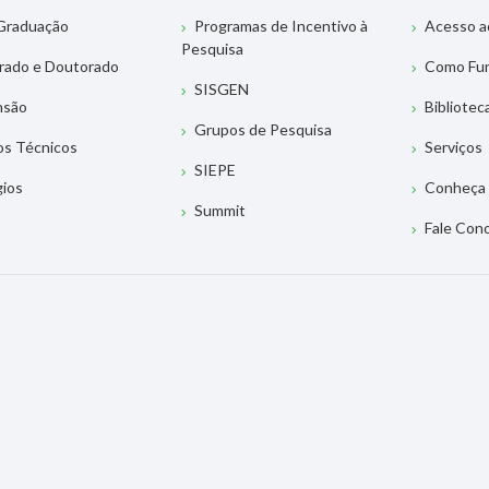
Graduação
Programas de Incentivo à
Acesso a
Pesquisa
rado e Doutorado
Como Fu
SISGEN
nsão
Bibliotec
Grupos de Pesquisa
os Técnicos
Serviços
SIEPE
gios
Conheça 
Summit
Fale Con