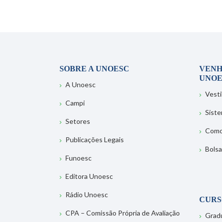
SOBRE A UNOESC
VENH
UNOE
A Unoesc
Vesti
Campi
Sist
Setores
Como
Publicações Legais
Bolsa
Funoesc
Editora Unoesc
Rádio Unoesc
CURS
CPA – Comissão Própria de Avaliação
Grad