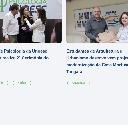
e Psicologia da Unoesc
Estudantes de Arquitetura e
 realiza 2ª Cerimônia do
Urbanismo desenvolvem projet
modernização da Casa Mortuár
Tangará
ção
Notícia
Graduação