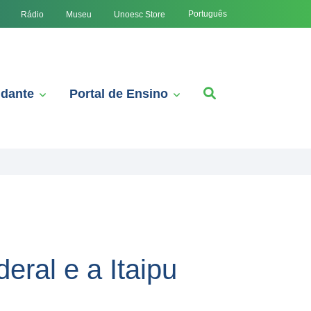
Português
Rádio
Museu
Unoesc Store
udante
Portal de Ensino
eral e a Itaipu