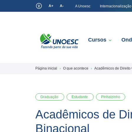
A+
A-
A Unoesc
Internacionalização
Cursos
Ond
Página inicial
O que acontece
Acadêmicos de Direito v
Graduação
Estudante
Pinhalzinho
Acadêmicos de Dire
Binacional