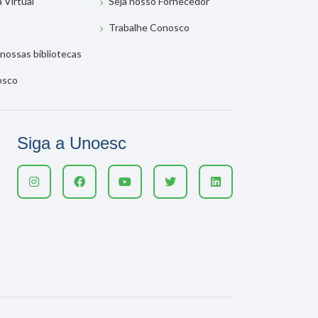
a Virtual
Seja nosso Fornecedor
Trabalhe Conosco
nossas bibliotecas
osco
Siga a Unoesc