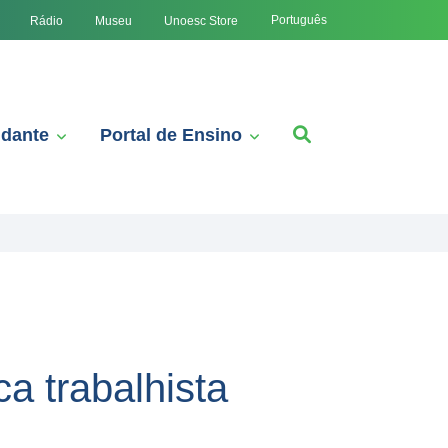
Português
Rádio
Museu
Unoesc Store
udante
Portal de Ensino
a trabalhista