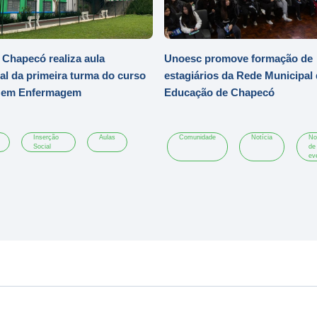
Chapecó realiza aula
Unoesc promove formação de
al da primeira turma do curso
estagiários da Rede Municipal
o em Enfermagem
Educação de Chapecó
Inserção
Aulas
Comunidade
Notícia
No
Social
de
ev