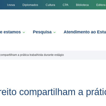
I.nova
Diplomados
Cultura
CPA
Biblioteca
Editora
e estamos
Pesquisa
Atendimento ao Est
ompartilham a prática trabalhista durante estágio
ito compartilham a prátic