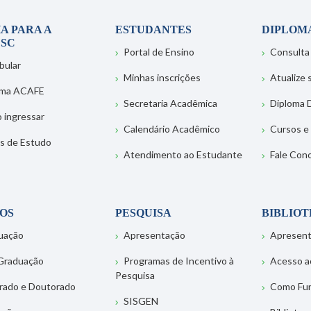
A PARA A
ESTUDANTES
DIPLOM
SC
Portal de Ensino
Consulta
bular
Minhas inscrições
Atualize
ema ACAFE
Secretaria Acadêmica
Diploma D
 ingressar
Calendário Acadêmico
Cursos e
s de Estudo
Atendimento ao Estudante
Fale Con
OS
PESQUISA
BIBLIO
uação
Apresentação
Apresen
Graduação
Programas de Incentivo à
Acesso a
Pesquisa
rado e Doutorado
Como Fu
SISGEN