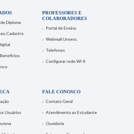
ADOS
PROFESSORES E
COLABORADORES
 de Diploma
Portal de Ensino
 seu Cadastro
Webmail Unoesc
igital
Telefones
 Benefícios
Configurar rede Wi-fi
osco
TECA
FALE CONOSCO
tação
Contato Geral
os Usuários
Atendimento ao Estudante
nciona
Ouvidoria