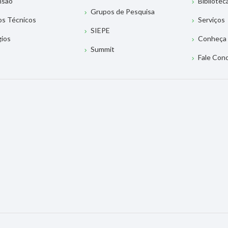
nsão
Bibliotec
Grupos de Pesquisa
os Técnicos
Serviços
SIEPE
gios
Conheça 
Summit
Fale Con