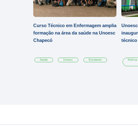
Curso Técnico em Enfermagem amplia
Unoesc 
formação na área da saúde na Unoesc
inaugur
Chapecó
técnic
Saúde
Unoesc
Estudante
Notícia