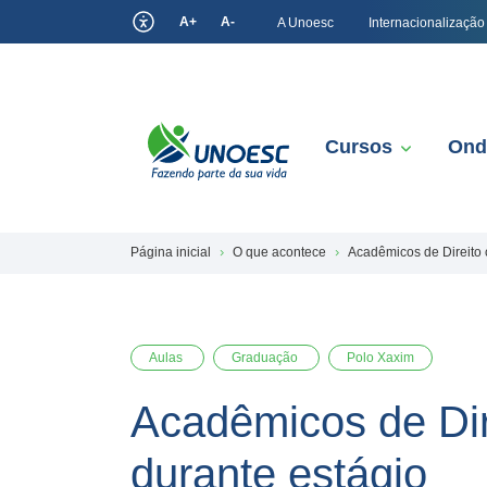
A+
A-
A Unoesc
Internacionalização
Cursos
Ond
Página inicial
O que acontece
Acadêmicos de Direito c
Aulas
Graduação
Polo Xaxim
Acadêmicos de Dire
durante estágio