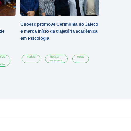
Unoesc promove Cerimônia do Jaleco
 de
e marca início da trajetória acadêmica
em Psicologia
tícia
Notícia
Notícia
Aulas
de evento
ento