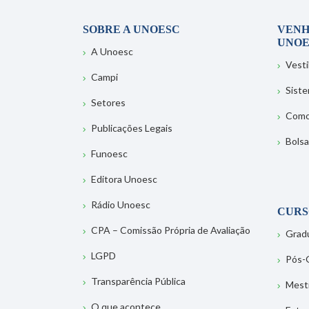
SOBRE A UNOESC
VENH
UNOE
A Unoesc
Vesti
Campi
Sist
Setores
Como
Publicações Legais
Bolsa
Funoesc
Editora Unoesc
Rádio Unoesc
CURS
CPA – Comissão Própria de Avaliação
Grad
LGPD
Pós-
Transparência Pública
Mest
O que acontece