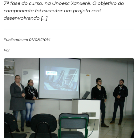
7ª fase do curso, na Unoesc Xanxerê. O objetivo do
componente foi executar um projeto real,
I.nova
desenvolvendo […]
Diplomados
Publicado em 01/08/2014
Cultura
Por
CPA
Biblioteca
Editora
Rádio