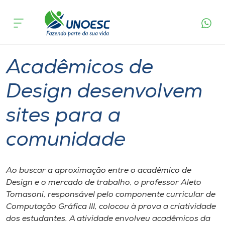
Página
O que
Acadêmicos de Design desenvolvem sites
inicial
acontece
para a comunidade
Cursos
Graduação
Tecnologia
Xanxerê
Onde estamos
Acadêmicos de
Pesquisa
Design desenvolvem
sites para a
Atendimento ao Estudante
comunidade
Portal de Ensino
Ao buscar a aproximação entre o acadêmico de
A
Design e o mercado de trabalho, o professor Aleto
Unoesc
Tomasoni, responsável pelo componente curricular de
Computação Gráfica III, colocou à prova a criatividade
Internacionalização
dos estudantes. A atividade envolveu acadêmicos da