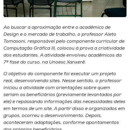
Museu
Unoesc
Store
Ao buscar a aproximação entre o acadêmico de
Design e o mercado de trabalho, o professor Aleto
Tomasoni, responsável pelo componente curricular de
Computação Gráfica III, colocou à prova a criatividade
dos estudantes. A atividade envolveu acadêmicos da
Selecione
o idioma
7ª fase do curso, na Unoesc Xanxerê.
O objetivo do componente foi executar um projeto
real, desenvolvendo sites. Nesse sentido, o professor
A+
iniciou a atividade com orientações sobre quem
A-
seriam os beneficiários (previamente levantados por
ele) e repassando informações das necessidades deles
em termos de um site. A partir disso e organizados em
grupos, ocorreu o desenvolvimento. Depois,
aconteceram adaptações, conforme apontamentos
dos próprios beneficiários.