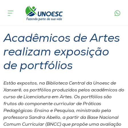
Página
O que
Acadêmicos de Artes realizam exposição
inicial
acontece
de portfólios
Cursos
Graduação
Xanxerê
Onde estamos
Acadêmicos de Artes
Pesquisa
realizam exposição
de portfólios
Atendimento ao Estudante
Portal de Ensino
Estão expostos, na Biblioteca Central da Unoesc de
Xanxerê, os portfólios produzidos pelos acadêmicos do
curso de Licenciatura em Artes. Os portfólios são
A
frutos do componente curricular de Práticas
Unoesc
Pedagógicas: Ensino e Pesquisa, ministrado pela
professora Sandra Abello, a partir da Base Nacional
Internacionalização
Comum Curricular (BNCC) que propõe uma avaliação