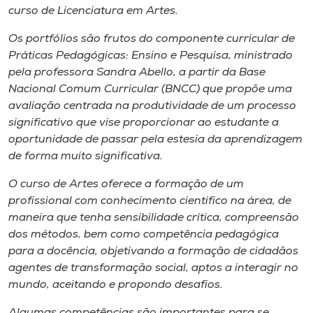
Museu
curso de Licenciatura em Artes.
Os portfólios são frutos do componente curricular de
Unoesc
Práticas Pedagógicas: Ensino e Pesquisa, ministrado
Store
pela professora Sandra Abello, a partir da Base
Nacional Comum Curricular (BNCC) que propõe uma
avaliação centrada na produtividade de um processo
significativo que vise proporcionar ao estudante a
Selecione
oportunidade de passar pela estesia da aprendizagem
o idioma
de forma muito significativa.
O curso de Artes oferece a formação de um
profissional com conhecimento científico na área, de
A+
maneira que tenha sensibilidade crítica, compreensão
A-
dos métodos, bem como competência pedagógica
para a docência, objetivando a formação de cidadãos
agentes de transformação social, aptos a interagir no
mundo, aceitando e propondo desafios.
Algumas competências são importantes para se