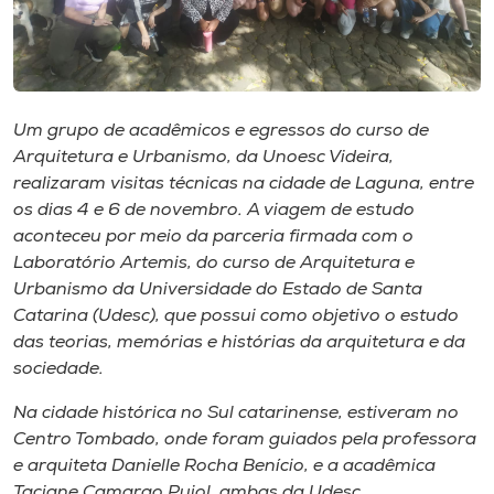
Museu
Unoesc
Store
Um grupo de acadêmicos e egressos do curso de
Arquitetura e Urbanismo, da Unoesc Videira,
realizaram visitas técnicas na cidade de Laguna, entre
os dias 4 e 6 de novembro. A viagem de estudo
Selecione
o idioma
aconteceu por meio da parceria firmada com o
Laboratório Artemis, do curso de Arquitetura e
Urbanismo da Universidade do Estado de Santa
Catarina (Udesc), que possui como objetivo o estudo
A+
das teorias, memórias e histórias da arquitetura e da
A-
sociedade.
Na cidade histórica no Sul catarinense, estiveram no
Centro Tombado, onde foram guiados pela professora
e arquiteta Danielle Rocha Benício, e a acadêmica
Taciane Camargo Pujol, ambas da Udesc.