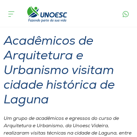
Página
O que
Acadêmicos de Arquitetura e Urbanismo
inicial
acontece
visitam cidade histórica de Laguna
Cursos
Graduação
Geral
Videira
Onde estamos
Acadêmicos de
Pesquisa
Arquitetura e
Urbanismo visitam
Atendimento ao Estudante
cidade histórica de
Portal de Ensino
Laguna
A
Unoesc
Um grupo de acadêmicos e egressos do curso de
Arquitetura e Urbanismo, da Unoesc Videira,
Internacionalização
realizaram visitas técnicas na cidade de Laguna, entre