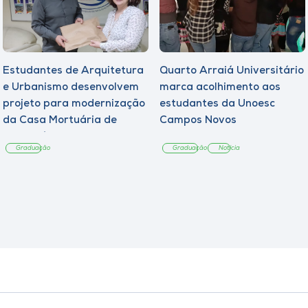
Estudantes de Arquitetura
Quarto Arraiá Universitário
e Urbanismo desenvolvem
marca acolhimento aos
projeto para modernização
estudantes da Unoesc
da Casa Mortuária de
Campos Novos
Tangará
Graduação
Graduação
Notícia