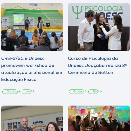
CREF3/SC e Unoesc
Curso de Psicologia da
promovem workshop de
Unoesc Joaçaba realiza 2ª
atualização profissional em
Cerimônia do Botton
Educação Física
Graduação
Notícia
Graduação
Notícia