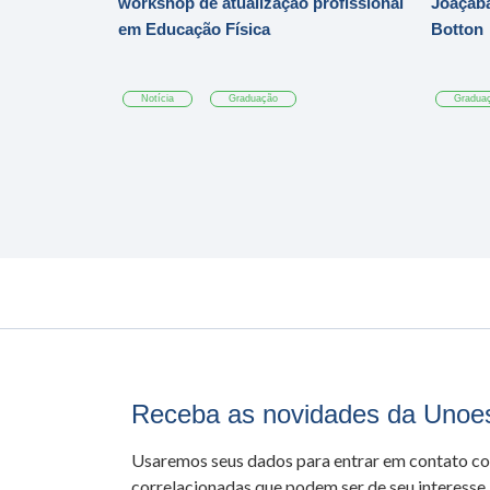
workshop de atualização profissional
Joaçaba
em Educação Física
Botton
Notícia
Graduação
Gradua
Receba as novidades da Unoe
Usaremos seus dados para entrar em contato c
correlacionadas que podem ser de seu interesse.