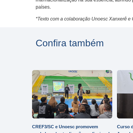
países.
*Texto com a colaboração Unoesc Xanxerê e
Confira também
CREF3/SC e Unoesc promovem
Curso d