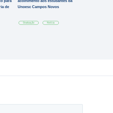
o para
acolhimento aos estudantes da
ia de
Unoesc Campos Novos
Graduação
Notícia