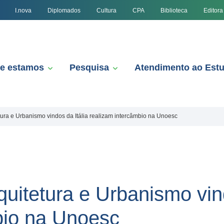
I.nova
Diplomados
Cultura
CPA
Biblioteca
Editora
e estamos
Pesquisa
Atendimento ao Est
ura e Urbanismo vindos da Itália realizam intercâmbio na Unoesc
uitetura e Urbanismo vind
bio na Unoesc