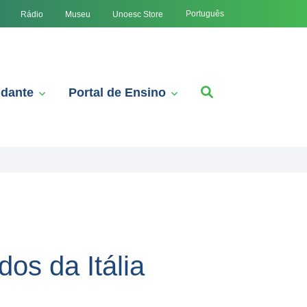
Português
Rádio
Museu
Unoesc Store
udante
Portal de Ensino
os da Itália