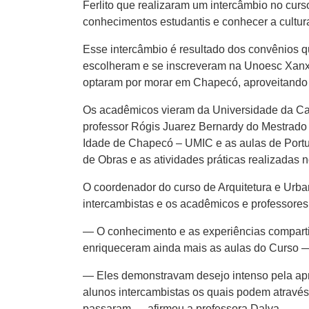
Ferlito que realizaram um intercâmbio no cur
conhecimentos estudantis e conhecer a cultura
Esse intercâmbio é resultado dos convênios q
escolheram e se inscreveram na Unoesc Xanxer
optaram por morar em Chapecó, aproveitando 
Os acadêmicos vieram da Universidade da Cata
professor Rógis Juarez Bernardy do Mestrado 
Idade de Chapecó – UMIC e as aulas de Portug
de Obras e as atividades práticas realizadas 
O coordenador do curso de Arquitetura e Urb
intercambistas e os acadêmicos e professores
— O conhecimento e as experiências compartil
enriqueceram ainda mais as aulas do Curso —
— Eles demonstravam desejo intenso pela apr
alunos intercambistas os quais podem através
passaram — afirmou a professora Dalva.