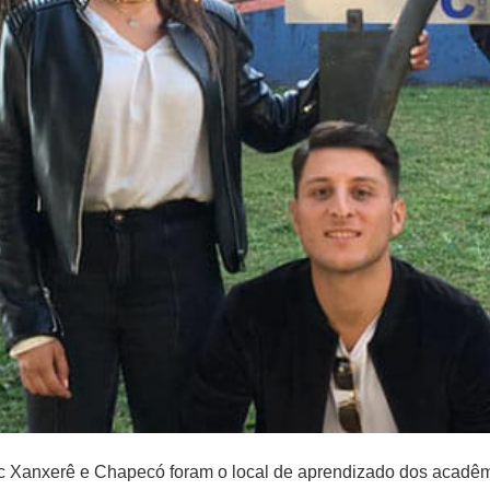
 Xanxerê e Chapecó foram o local de aprendizado dos acadêmi