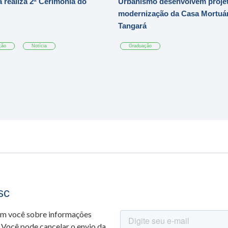
 realiza 2ª Cerimônia do
Urbanismo desenvolvem projet
modernização da Casa Mortuár
Tangará
ção
Notícia
Graduação
sc
om você sobre informações
 Você pode cancelar o envio da