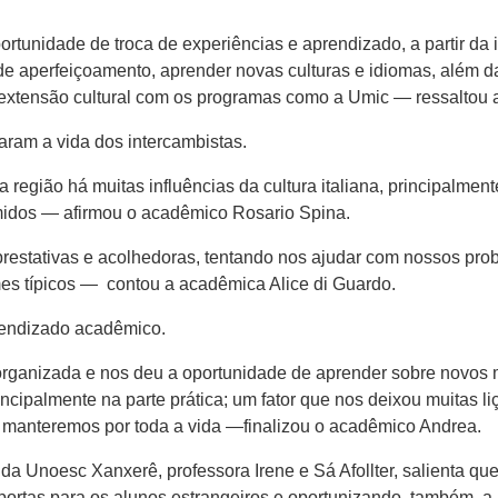
tunidade de troca de experiências e aprendizado, a partir da i
de aperfeiçoamento, aprender novas culturas e idiomas, além da
 extensão cultural com os programas como a Umic — ressaltou 
aram a vida dos intercambistas.
região há muitas influências da cultura italiana, principalme
umidos — afirmou o acadêmico Rosario Spina.
stativas e acolhedoras, tentando nos ajudar com nossos prob
es típicos — contou a acadêmica Alice di Guardo.
rendizado acadêmico.
rganizada e nos deu a oportunidade de aprender sobre novos 
incipalmente na parte prática; um fator que nos deixou muitas l
manteremos por toda a vida —finalizou o acadêmico Andrea.
a Unoesc Xanxerê, professora Irene e Sá Afollter, salienta qu
 portas para os alunos estrangeiros e oportunizando, também, 