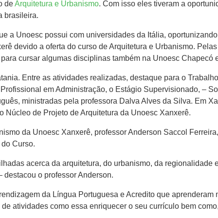
so de
Arquitetura e Urbanismo
. Com isso eles tiveram a oportun
 brasileira.
ue a Unoesc possui com universidades da Itália, oportunizando
ê devido a oferta do curso de Arquitetura e Urbanismo. Pelas c
para cursar algumas disciplinas também na Unoesc Chapecó e, a
nia. Entre as atividades realizadas, destaque para o Trabalh
Profissional em Administração, o Estágio Supervisionado, – S
uês, ministradas pela professora Dalva Alves da Silva. Em Xan
no Núcleo de Projeto de Arquitetura da Unoesc Xanxerê.
anismo da Unoesc Xanxerê, professor Anderson Saccol Ferreira
 do Curso.
hadas acerca da arquitetura, do urbanismo, da regionalidade e 
 destacou o professor Anderson.
endizagem da Língua Portuguesa e Acredito que aprenderam mu
 de atividades como essa enriquecer o seu currículo bem como, 