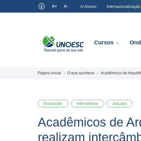
A+
A-
A Unoesc
Internacionalização
Cursos
Ond
Página inicial
O que acontece
Acadêmicos de Arquitet
Graduação
International
Joaçaba
Acadêmicos de Arq
realizam intercâm