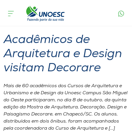
Página
O que
Acadêmicos de Arquitetura e Design
inicial
acontece
visitam Decorare
Cursos
Graduação
São Miguel do Oeste
Onde estamos
Acadêmicos de
Pesquisa
Arquitetura e Design
visitam Decorare
Atendimento ao Estudante
Portal de Ensino
Mais de 60 acadêmicos dos Cursos de Arquitetura e
Urbanismo e de Design da Unoesc Campus São Miguel
do Oeste participaram, no dia 8 de outubro, da quinta
A
edição da Mostra de Arquitetura, Decoração, Design e
Unoesc
Paisagismo Decorare, em Chapecó/SC. Os alunos,
distribuídos em dois ônibus, foram acompanhados
Internacionalização
pela coordenadora do Curso de Arquitetura e […]