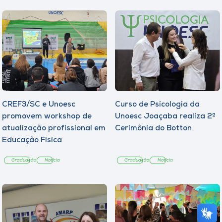
CREF3/SC e Unoesc
Curso de Psicologia da
promovem workshop de
Unoesc Joaçaba realiza 2ª
atualização profissional em
Cerimônia do Botton
Educação Física
Graduação
Notícia
Graduação
Notícia