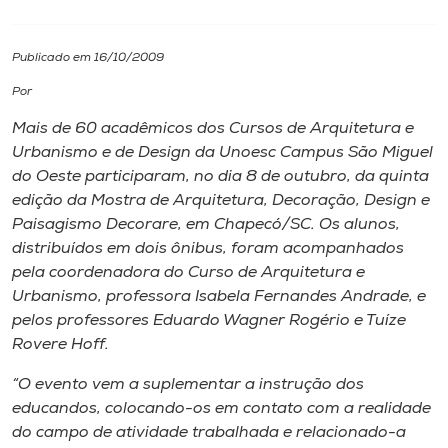
I.nova
Publicado em 16/10/2009
Por
Diplomados
Mais de 60 acadêmicos dos Cursos de Arquitetura e
Urbanismo e de Design da Unoesc Campus São Miguel
Cultura
do Oeste participaram, no dia 8 de outubro, da quinta
edição da Mostra de Arquitetura, Decoração, Design e
CPA
Paisagismo Decorare, em Chapecó/SC. Os alunos,
distribuídos em dois ônibus, foram acompanhados
pela coordenadora do Curso de Arquitetura e
Biblioteca
Urbanismo, professora Isabela Fernandes Andrade, e
pelos professores Eduardo Wagner Rogério e Tuíze
Editora
Rovere Hoff.
“O evento vem a suplementar a instrução dos
Rádio
educandos, colocando-os em contato com a realidade
do campo de atividade trabalhada e relacionado-a