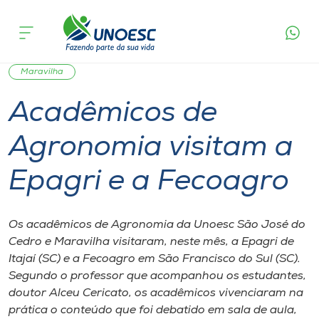
Página
O que
Acadêmicos de Agronomia visitam a
inicial
acontece
Epagri e a Fecoagro
Cursos
Graduação
Estudante
São José do Cedro
Onde estamos
Maravilha
Acadêmicos de
Pesquisa
Agronomia visitam a
Atendimento ao Estudante
Epagri e a Fecoagro
Portal de Ensino
Os acadêmicos de Agronomia da Unoesc São José do
Cedro e Maravilha visitaram, neste mês, a Epagri de
A
Itajaí (SC) e a Fecoagro em São Francisco do Sul (SC).
Unoesc
Segundo o professor que acompanhou os estudantes,
doutor Alceu Cericato, os acadêmicos vivenciaram na
Internacionalização
prática o conteúdo que foi debatido em sala de aula,