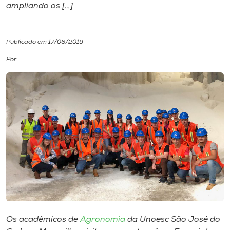
ampliando os […]
I.nova
Publicado em 17/06/2019
Diplomados
Por
Cultura
CPA
Biblioteca
Editora
Rádio
Os acadêmicos de
Agronomia
da Unoesc São José do