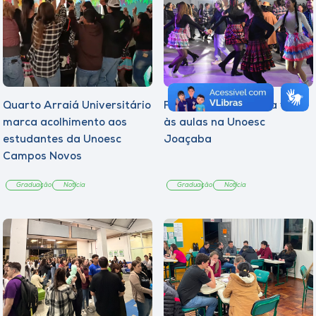
Quarto Arraiá Universitário
Festa Julina marca a volta
marca acolhimento aos
às aulas na Unoesc
estudantes da Unoesc
Joaçaba
Campos Novos
Graduação
Notícia
Graduação
Notícia