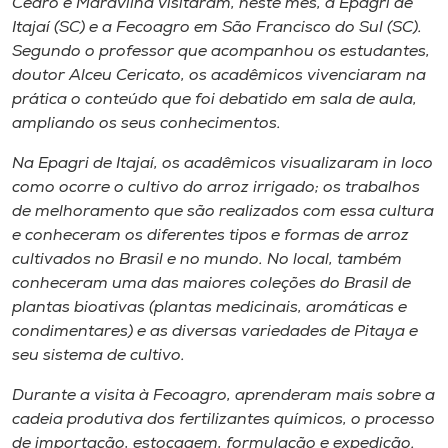
Cedro e Maravilha visitaram, neste mês, a Epagri de
Museu
Itajaí (SC) e a Fecoagro em São Francisco do Sul (SC).
Segundo o professor que acompanhou os estudantes,
Unoesc
doutor Alceu Cericato, os acadêmicos vivenciaram na
Store
prática o conteúdo que foi debatido em sala de aula,
ampliando os seus conhecimentos.
Na Epagri de Itajaí, os acadêmicos visualizaram
in loco
como ocorre o cultivo do arroz irrigado; os trabalhos
Selecione
o idioma
de melhoramento que são realizados com essa cultura
e conheceram os diferentes tipos e formas de arroz
cultivados no Brasil e no mundo. No local, também
conheceram uma das maiores coleções do Brasil de
A+
plantas bioativas (plantas medicinais, aromáticas e
A-
condimentares) e as diversas variedades de
Pitaya
e
seu sistema de cultivo.
Durante a visita à Fecoagro, aprenderam mais sobre a
cadeia produtiva dos fertilizantes químicos, o processo
de importação, estocagem, formulação e expedição.