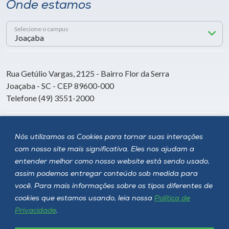
Onde estamos
Selecione o campus
Rua Getúlio Vargas, 2125 - Bairro Flor da Serra
Joaçaba - SC - CEP 89600-000
Telefone (49) 3551-2000
Siga a Unoesc
Nós utilizamos os Cookies para tornar suas interações
com nosso site mais significativa. Eles nos ajudam a
entender melhor como nosso website está sendo usado,
assim podemos entregar conteúdo sob medida para
você. Para mais informações sobre os tipos diferentes de
cookies que estamos usando, leia nossa
Política de
Privacidade
.