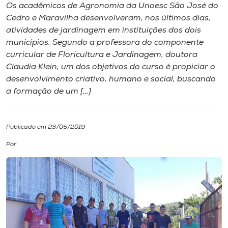
Os acadêmicos de Agronomia da Unoesc São José do
Cedro e Maravilha desenvolveram, nos últimos dias,
I.nova
atividades de jardinagem em instituições dos dois
municípios. Segundo a professora do componente
Diplomados
curricular de Floricultura e Jardinagem, doutora
Claudia Klein, um dos objetivos do curso é propiciar o
desenvolvimento criativo, humano e social, buscando
Cultura
a formação de um […]
CPA
Publicado em 23/05/2019
Biblioteca
Por
Editora
Rádio