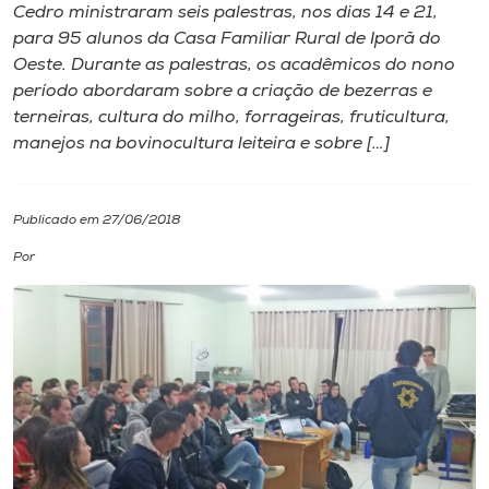
Cedro ministraram seis palestras, nos dias 14 e 21,
para 95 alunos da Casa Familiar Rural de Iporã do
I.nova
Oeste. Durante as palestras, os acadêmicos do nono
período abordaram sobre a criação de bezerras e
Diplomados
terneiras, cultura do milho, forrageiras, fruticultura,
manejos na bovinocultura leiteira e sobre […]
Cultura
Publicado em 27/06/2018
CPA
Por
Biblioteca
Editora
Rádio