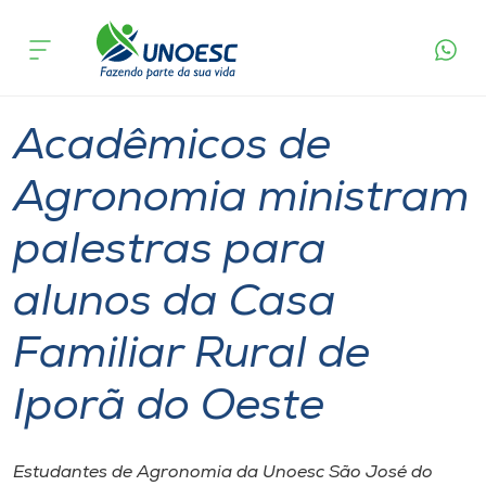
Página
O que
Acadêmicos de Agronomia ministram palestras
inicial
acontece
para alunos da Casa Familiar Rural de Iporã do
Cursos
Oeste
Graduação
Inserção Social
São José do Cedro
Onde estamos
Acadêmicos de
Pesquisa
Agronomia ministram
palestras para
Atendimento ao Estudante
alunos da Casa
Portal de Ensino
Familiar Rural de
A
Iporã do Oeste
Unoesc
Internacionalização
Estudantes de Agronomia da Unoesc São José do