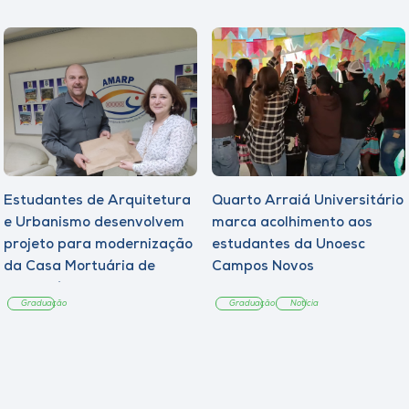
Estudantes de Arquitetura
Quarto Arraiá Universitário
e Urbanismo desenvolvem
marca acolhimento aos
projeto para modernização
estudantes da Unoesc
da Casa Mortuária de
Campos Novos
Tangará
Graduação
Graduação
Notícia