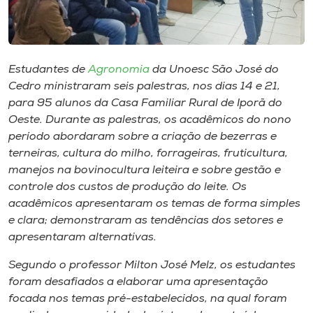
Museu
Unoesc
Store
Estudantes de
Agronomia
da Unoesc São José do
Cedro ministraram seis palestras, nos dias 14 e 21,
para 95 alunos da Casa Familiar Rural de Iporã do
Oeste. Durante as palestras, os acadêmicos do nono
Selecione
período abordaram sobre a criação de bezerras e
o idioma
terneiras, cultura do milho, forrageiras, fruticultura,
manejos na bovinocultura leiteira e sobre gestão e
controle dos custos de produção do leite. Os
acadêmicos apresentaram os temas de forma simples
A+
e clara; demonstraram as tendências dos setores e
A-
apresentaram alternativas.
Segundo o professor Milton José Melz, os estudantes
foram desafiados a elaborar uma apresentação
focada nos temas pré-estabelecidos, na qual foram