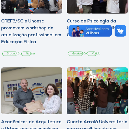
CREF3/SC e Unoesc
Curso de Psicologia da
promovem workshop de
Unoesc Joaçaba realiza 2ª
atualização profissional em
Cerimônia do Botton
Educação Física
Graduação
Notícia
Graduação
Notícia
Acadêmicos de Arquitetura
Quarto Arraiá Universitário