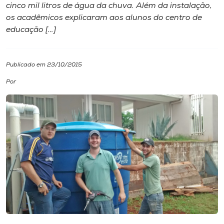
cinco mil litros de água da chuva. Além da instalação,
os acadêmicos explicaram aos alunos do centro de
I.nova
educação […]
Diplomados
Publicado em 23/10/2015
Cultura
Por
CPA
Biblioteca
Editora
Rádio