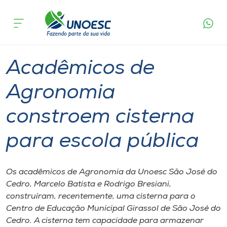
Página
O que
Acadêmicos de Agronomia constroem
inicial
acontece
cisterna para escola pública
Cursos
Graduação
Sustentabilidade
São José do Cedro
Onde estamos
Acadêmicos de
Pesquisa
Agronomia
constroem cisterna
Atendimento ao Estudante
para escola pública
Portal de Ensino
Os acadêmicos de Agronomia da Unoesc São José do
A
Cedro, Marcelo Batista e Rodrigo Bresiani,
Unoesc
construíram, recentemente, uma cisterna para o
Centro de Educação Municipal Girassol de São José do
Internacionalização
Cedro. A cisterna tem capacidade para armazenar