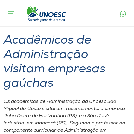
Página
O que
Acadêmicos de Administração visitam
inicial
acontece
empresas gaúchas
Cursos
Graduação
Estudante
São Miguel do Oeste
Onde estamos
Acadêmicos de
Pesquisa
Administração
visitam empresas
Atendimento ao Estudante
gaúchas
Portal de Ensino
Os acadêmicos de Administração da Unoesc São
A
Miguel do Oeste visitaram, recentemente, a empresa
Unoesc
John Deere de Horizontina (RS) e a São José
Industrial em Inhacorá (RS). Segundo o professor do
Internacionalização
componente curricular de Administração em