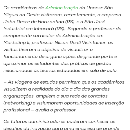
Museu
Os acadêmicos de
Administração
da Unoesc São
Miguel do Oeste visitaram, recentemente, a empresa
Unoesc
John Deere de Horizontina (RS) e a São José
Store
Industrial em Inhacorá (RS). Segundo o professor do
componente curricular de Administração em
Marketing II, professor Nilson Renê Visintainer, as
visitas tiveram o objetivo de visualizar o
Selecione
funcionamento de organizações de grande porte e
o idioma
aproximar os estudantes das práticas de gestão
relacionadas às teorias estudadas em sala de aula.
— As viagens de estudos permitem que os acadêmicos
A+
visualizem a realidade do dia a dia das grandes
A-
organizações, ampliem a sua rede de contatos
(
networking
) e vislumbrem oportunidades de inserção
profissional — avalia o professor.
Os futuros administradores puderam conhecer os
desafios da inovação para uma empresa de grande