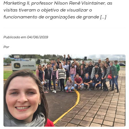
Marketing II, professor Nilson Renê Visintainer, as
visitas tiveram o objetivo de visualizar o
I.nova
funcionamento de organizações de grande […]
Diplomados
Publicado em 04/06/2019
Cultura
Por
CPA
Biblioteca
Editora
Rádio