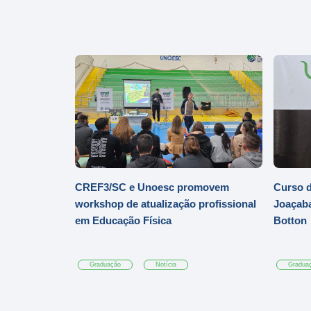
CREF3/SC e Unoesc promovem
Curso d
workshop de atualização profissional
Joaçaba
em Educação Física
Botton
Graduação
Notícia
Gradua