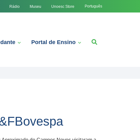
Português
Rádio
Museu
Unoesc Store
udante
Portal de Ensino
BM&FBovespa
s Aproximado de Campos Novos visitaram a