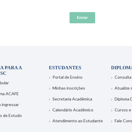
A PARA A
ESTUDANTES
DIPLOM
SC
Portal de Ensino
Consulta
bular
Minhas inscrições
Atualize
ema ACAFE
Secretaria Acadêmica
Diploma D
 ingressar
Calendário Acadêmico
Cursos e
s de Estudo
Atendimento ao Estudante
Fale Con