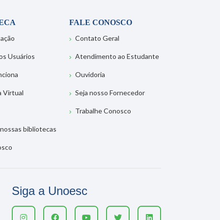
TECA
FALE CONOSCO
tação
Contato Geral
os Usuários
Atendimento ao Estudante
nciona
Ouvidoria
a Virtual
Seja nosso Fornecedor
Trabalhe Conosco
nossas bibliotecas
osco
Siga a Unoesc