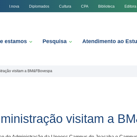
I.nova
Diplomados
Cultura
CPA
Biblioteca
Editora
e estamos
Pesquisa
Atendimento ao Est
stração visitam a BM&FBovespa
ministração visitam a 
urso de Administração da Unoesc Campus de Joaçaba e Campu