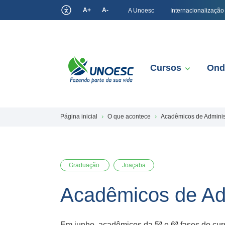
A+
A-
A Unoesc
Internacionalização
Cursos
Ond
Página inicial
O que acontece
Acadêmicos de Admini
Graduação
Joaçaba
Acadêmicos de Ad
Em junho, acadêmicos da 5ª e 6ª fases do c