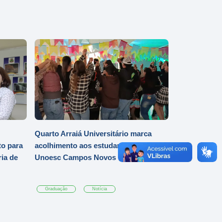
Quarto Arraiá Universitário marca
o para
acolhimento aos estudantes da
ia de
Unoesc Campos Novos
Graduação
Notícia