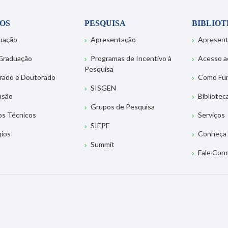
OS
PESQUISA
BIBLIO
uação
Apresentação
Apresen
Graduação
Programas de Incentivo à
Acesso a
Pesquisa
rado e Doutorado
Como Fu
SISGEN
nsão
Bibliotec
Grupos de Pesquisa
os Técnicos
Serviços
SIEPE
gios
Conheça 
Summit
Fale Con