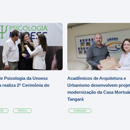
e Psicologia da Unoesc
Acadêmicos de Arquitetura e
 realiza 2ª Cerimônia do
Urbanismo desenvolvem projet
modernização da Casa Mortuár
Tangará
ção
Notícia
Graduação