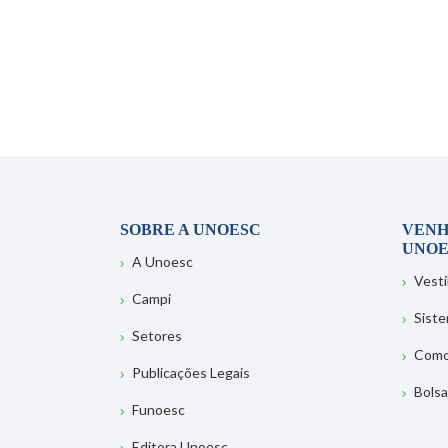
SOBRE A UNOESC
VENH
UNOE
A Unoesc
Vesti
Campi
Sist
Setores
Como
Publicações Legais
Bolsa
Funoesc
Editora Unoesc