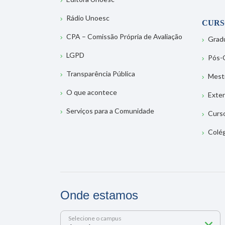
Rádio Unoesc
CURS
CPA – Comissão Própria de Avaliação
Grad
LGPD
Pós-
Transparência Pública
Mest
O que acontece
Exte
Serviços para a Comunidade
Curs
Colé
Onde estamos
Selecione o campus