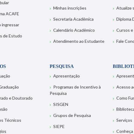
bular
Minhas inscrições
Atualize
ema ACAFE
Secretaria Acadêmica
Diploma D
 ingressar
Calendário Acadêmico
Cursos e
s de Estudo
Atendimento ao Estudante
Fale Con
OS
PESQUISA
BIBLIO
uação
Apresentação
Apresen
Graduação
Programas de Incentivo à
Acesso a
Pesquisa
rado e Doutorado
Como Fu
SISGEN
nsão
Bibliotec
Grupos de Pesquisa
os Técnicos
Serviços
SIEPE
gios
Conheça 