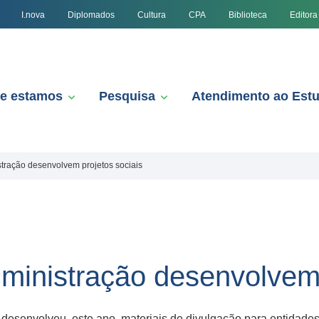
I.nova
Diplomados
Cultura
CPA
Biblioteca
Editora
e estamos
Pesquisa
Atendimento ao Est
tração desenvolvem projetos sociais
inistração desenvolvem 
nvolveu, este ano, materiais de divulgação para entidades 