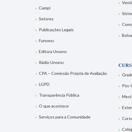
Vesti
Campi
Sist
Setores
Como
Publicações Legais
Bolsa
Funoesc
Editora Unoesc
Rádio Unoesc
CURS
CPA – Comissão Própria de Avaliação
Grad
LGPD
Pós-
Transparência Pública
Mest
O que acontece
Exte
Serviços para a Comunidade
Curs
Colé