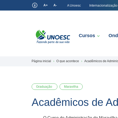
A+
A-
A Unoesc
Internacionalização
Cursos
Ond
Página inicial
O que acontece
Acadêmicos de Adminis
Graduação
Maravilha
Acadêmicos de Adm
O Curso de Administração de Maravilha dese