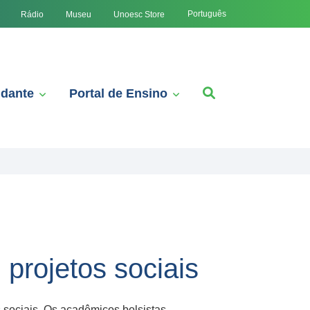
Português
Rádio
Museu
Unoesc Store
udante
Portal de Ensino
projetos sociais
sociais. Os acadêmicos bolsistas