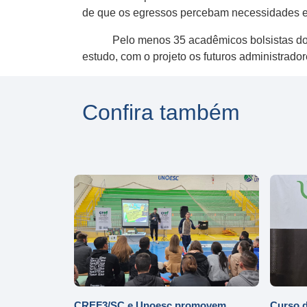
de que os egressos percebam necessidades e i
Pelo menos 35 acadêmicos bolsistas do artig
estudo, com o projeto os futuros administrador
Confira também
CREF3/SC e Unoesc promovem
Curso d