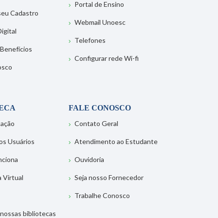
Portal de Ensino
 seu Cadastro
Webmail Unoesc
igital
Telefones
 Benefícios
Configurar rede Wi-fi
osco
TECA
FALE CONOSCO
tação
Contato Geral
os Usuários
Atendimento ao Estudante
nciona
Ouvidoria
a Virtual
Seja nosso Fornecedor
Trabalhe Conosco
nossas bibliotecas