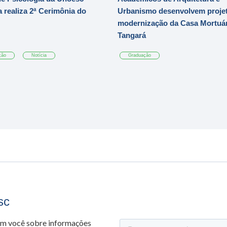
 realiza 2ª Cerimônia do
Urbanismo desenvolvem projet
modernização da Casa Mortuár
Tangará
ção
Notícia
Graduação
sc
om você sobre informações