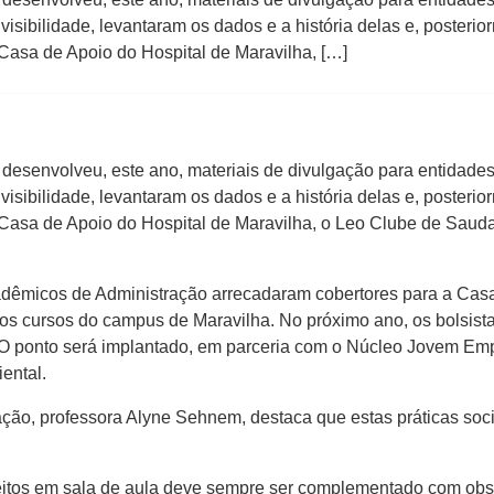
isibilidade, levantaram os dados e a história delas e, posterio
Casa de Apoio do Hospital de Maravilha, […]
nvolveu, este ano, materiais de divulgação para entidades 
isibilidade, levantaram os dados e a história delas e, posterio
 Casa de Apoio do Hospital de Maravilha, o Leo Clube de Sau
êmicos de Administração arrecadaram cobertores para a Casa
ros cursos do campus de Maravilha. No próximo ano, os bolsist
. O ponto será implantado, em parceria com o Núcleo Jovem Em
iental.
professora Alyne Sehnem, destaca que estas práticas socia
em sala de aula deve sempre ser complementado com observ