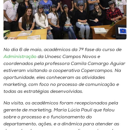
Museu
Unoesc
Store
No dia 6 de maio, acadêmicos da 7ª fase do curso de
Selecione
Administração
da Unoesc Campos Novos e
o idioma
coordenados pela professora Camila Camargo Aguiar
estiveram visitando a cooperativa Copercampos. Na
oportunidade, eles conheceram as atividades
marketing, com foco no processo de comunicação e
A+
todas as estratégias desenvolvidas.
A-
Na visita, os acadêmicos foram recepcionados pela
gerente de marketing, Maria Lúcia Pauli que falou
sobre o processo e o funcionamento do
departamento, ações, e a dinâmica para atender as