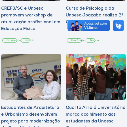
CREF3/SC e Unoesc
Curso de Psicologia da
promovem workshop de
Unoesc Joaçaba realiza 2ª
atualização profissional em
Cerimônia do Botton
Educação Física
Graduação
Notícia
Graduação
Notícia
Estudantes de Arquitetura
Quarto Arraiá Universitário
e Urbanismo desenvolvem
marca acolhimento aos
projeto para modernização
estudantes da Unoesc