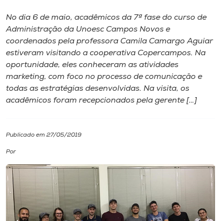
No dia 6 de maio, acadêmicos da 7ª fase do curso de
I.nova
Administração da Unoesc Campos Novos e
coordenados pela professora Camila Camargo Aguiar
Diplomados
estiveram visitando a cooperativa Copercampos. Na
oportunidade, eles conheceram as atividades
marketing, com foco no processo de comunicação e
Cultura
todas as estratégias desenvolvidas. Na visita, os
acadêmicos foram recepcionados pela gerente […]
CPA
Publicado em 27/05/2019
Biblioteca
Por
Editora
Rádio