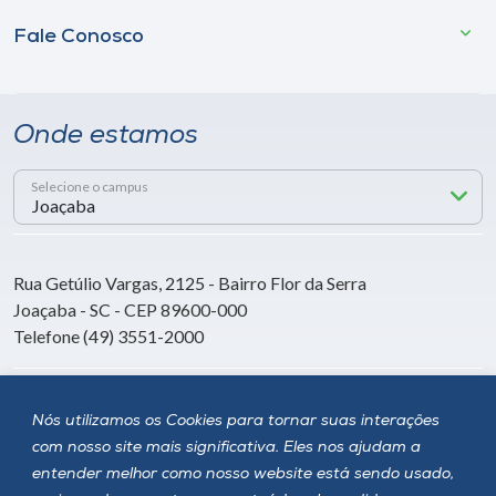
Fale Conosco
Onde estamos
Selecione o campus
Rua Getúlio Vargas, 2125 - Bairro Flor da Serra
Joaçaba - SC - CEP 89600-000
Telefone (49) 3551-2000
Siga a Unoesc
Nós utilizamos os Cookies para tornar suas interações
com nosso site mais significativa. Eles nos ajudam a
entender melhor como nosso website está sendo usado,