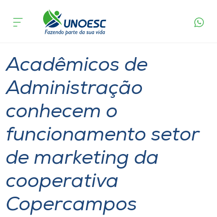
Página
O que
Acadêmicos de Administração conhecem o
inicial
acontece
funcionamento setor de marketing da
Cursos
cooperativa Copercampos
Graduação
Aulas
Joaçaba
Maravilha
Onde estamos
Acadêmicos de
Pesquisa
Administração
conhecem o
Atendimento ao Estudante
funcionamento setor
Portal de Ensino
de marketing da
A
cooperativa
Unoesc
Copercampos
Internacionalização