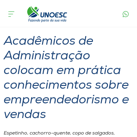
Página
O que
Acadêmicos de Administração colocam em
inicial
acontece
prática conhecimentos sobre empreendedorismo
Cursos
e vendas
Graduação
Aulas
Capinzal
Onde estamos
Acadêmicos de
Pesquisa
Administração
colocam em prática
Atendimento ao Estudante
conhecimentos sobre
Portal de Ensino
empreendedorismo e
A
vendas
Unoesc
Internacionalização
Espetinho, cachorro-quente, copo de salgados,