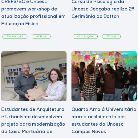
CREF3/SC e Unoesc
Curso de Psicologia da
promovem workshop de
Unoesc Joaçaba realiza 2ª
atualização profissional em
Cerimônia do Botton
Educação Física
Graduação
Notícia
Graduação
Notícia
Estudantes de Arquitetura
Quarto Arraiá Universitário
e Urbanismo desenvolvem
marca acolhimento aos
projeto para modernização
estudantes da Unoesc
da Casa Mortuária de
Campos Novos