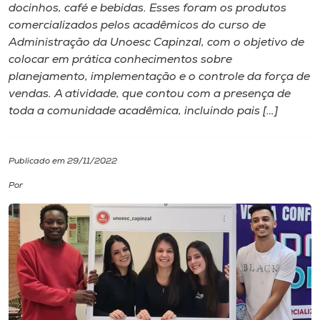
docinhos, café e bebidas. Esses foram os produtos
comercializados pelos acadêmicos do curso de
I.nova
Administração da Unoesc Capinzal, com o objetivo de
colocar em prática conhecimentos sobre
Diplomados
planejamento, implementação e o controle da força de
vendas. A atividade, que contou com a presença de
toda a comunidade acadêmica, incluindo pais […]
Cultura
CPA
Publicado em 29/11/2022
Por
Biblioteca
Editora
Rádio