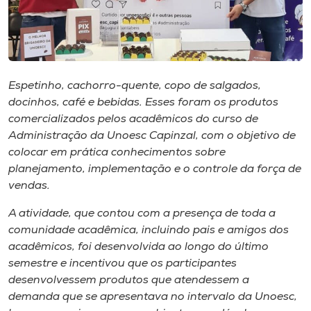
Museu
Unoesc
Store
Espetinho, cachorro-quente, copo de salgados,
docinhos, café e bebidas. Esses foram os produtos
comercializados pelos acadêmicos do curso de
Selecione
Administração da Unoesc Capinzal, com o objetivo de
o idioma
colocar em prática conhecimentos sobre
planejamento, implementação e o controle da força de
vendas.
A+
A atividade, que contou com a presença de toda a
A-
comunidade acadêmica, incluindo pais e amigos dos
acadêmicos, foi desenvolvida ao longo do último
semestre e incentivou que os participantes
desenvolvessem produtos que atendessem a
demanda que se apresentava no intervalo da Unoesc,