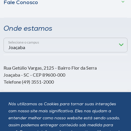
Fale Conosco
Onde estamos
Selecione o campus
Rua Getúlio Vargas, 2125 - Bairro Flor da Serra
Joaçaba - SC - CEP 89600-000
Telefone (49) 3551-2000
Siga a Unoesc
Nós utilizamos os Cookies para tornar suas interações
com nosso site mais significativa. Eles nos ajudam a
entender melhor como nosso website está sendo usado,
assim podemos entregar conteúdo sob medida para