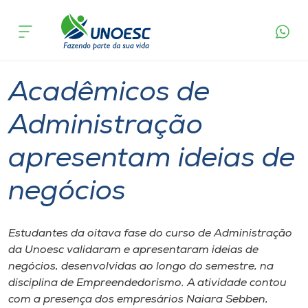
Página
O que
Acadêmicos de Administração apresentam
inicial
acontece
ideias de negócios
Cursos
Graduação
Estudante
São Miguel do Oeste
Onde estamos
Acadêmicos de
Pesquisa
Administração
apresentam ideias de
Atendimento ao Estudante
negócios
Portal de Ensino
Estudantes da oitava fase do curso de Administração
A
da Unoesc validaram e apresentaram ideias de
Unoesc
negócios, desenvolvidas ao longo do semestre, na
disciplina de Empreendedorismo. A atividade contou
Internacionalização
com a presença dos empresários Naiara Sebben,