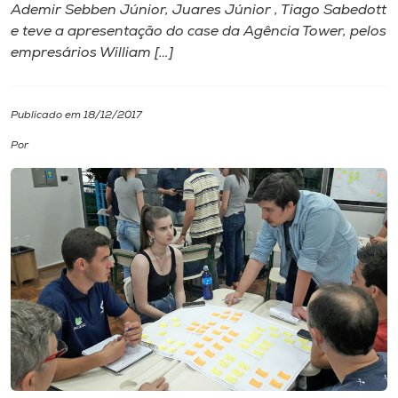
Ademir Sebben Júnior, Juares Júnior , Tiago Sabedott
e teve a apresentação do case da Agência Tower, pelos
I.nova
empresários William […]
Diplomados
Publicado em 18/12/2017
Cultura
Por
CPA
Biblioteca
Editora
Rádio