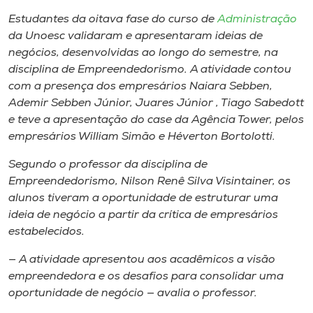
Museu
Estudantes da oitava fase do curso de
Administração
da Unoesc validaram e apresentaram ideias de
Unoesc
negócios, desenvolvidas ao longo do semestre, na
Store
disciplina de Empreendedorismo. A atividade contou
com a presença dos empresários Naiara Sebben,
Ademir Sebben Júnior, Juares Júnior , Tiago Sabedott
e teve a apresentação do
case
da Agência Tower, pelos
Selecione
empresários William Simão e Héverton Bortolotti.
o idioma
Segundo o professor da disciplina de
Empreendedorismo, Nilson Renê Silva Visintainer, os
alunos tiveram a oportunidade de estruturar uma
A+
ideia de negócio a partir da crítica de empresários
A-
estabelecidos.
— A atividade apresentou aos acadêmicos a visão
empreendedora e os desafios para consolidar uma
oportunidade de negócio — avalia o professor.