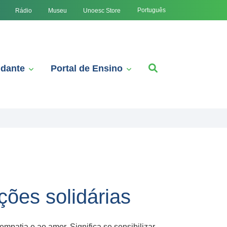
Português
Rádio
Museu
Unoesc Store
udante
Portal de Ensino
ões solidárias
mpatia e ao amor. Significa se sensibilizar