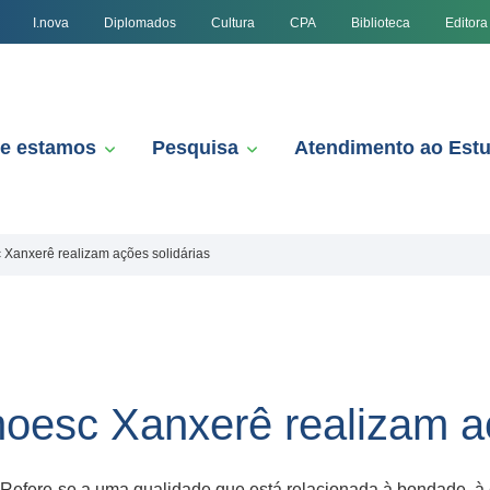
I.nova
Diplomados
Cultura
CPA
Biblioteca
Editora
e estamos
Pesquisa
Atendimento ao Est
Xanxerê realizam ações solidárias
esc Xanxerê realizam aç
Refere-se a uma qualidade que está relacionada à bondade, à e