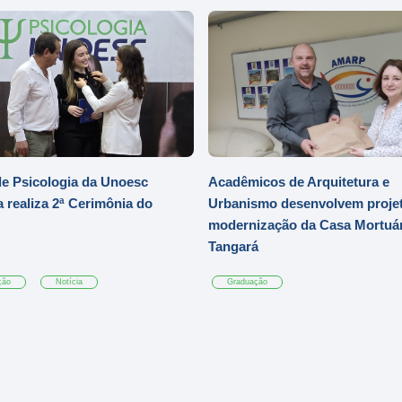
e Psicologia da Unoesc
Acadêmicos de Arquitetura e
 realiza 2ª Cerimônia do
Urbanismo desenvolvem projet
modernização da Casa Mortuár
Tangará
ção
Notícia
Graduação