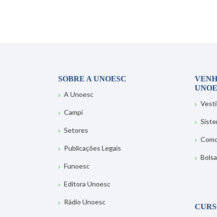
SOBRE A UNOESC
VENH
UNOE
A Unoesc
Vesti
Campi
Sist
Setores
Como
Publicações Legais
Bolsa
Funoesc
Editora Unoesc
Rádio Unoesc
CURS