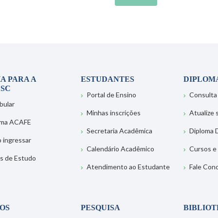
A PARA A
ESTUDANTES
DIPLOM
SC
Portal de Ensino
Consulta
bular
Minhas inscrições
Atualize
ema ACAFE
Secretaria Acadêmica
Diploma D
 ingressar
Calendário Acadêmico
Cursos e
s de Estudo
Atendimento ao Estudante
Fale Con
OS
PESQUISA
BIBLIO