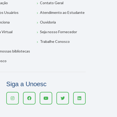
tação
Contato Geral
os Usuários
Atendimento ao Estudante
nciona
Ouvidoria
a Virtual
Seja nosso Fornecedor
Trabalhe Conosco
nossas bibliotecas
osco
Siga a Unoesc