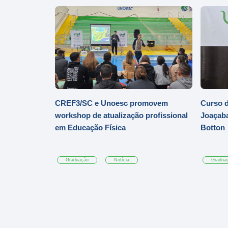
CREF3/SC e Unoesc promovem
Curso d
workshop de atualização profissional
Joaçaba
em Educação Física
Botton
Graduação
Notícia
Gradua