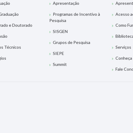
uação
Apresentação
Apresen
Graduação
Programas de Incentivo à
Acesso a
Pesquisa
rado e Doutorado
Como Fu
SISGEN
nsão
Bibliotec
Grupos de Pesquisa
os Técnicos
Serviços
SIEPE
gios
Conheça 
Summit
Fale Con