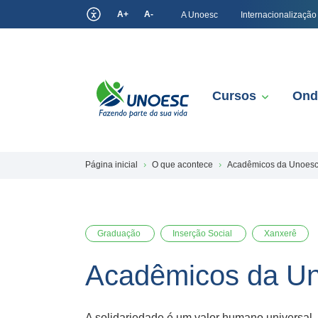
A+
A-
A Unoesc
Internacionalização
Cursos
Ond
Página inicial
O que acontece
Acadêmicos da Unoesc 
Graduação
Inserção Social
Xanxerê
Acadêmicos da Uno
A solidariedade é um valor humano universal. 