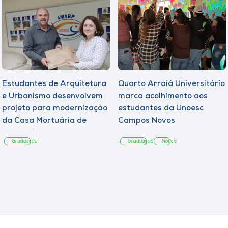
Estudantes de Arquitetura
Quarto Arraiá Universitário
e Urbanismo desenvolvem
marca acolhimento aos
projeto para modernização
estudantes da Unoesc
da Casa Mortuária de
Campos Novos
Tangará
Graduação
Graduação
Notícia