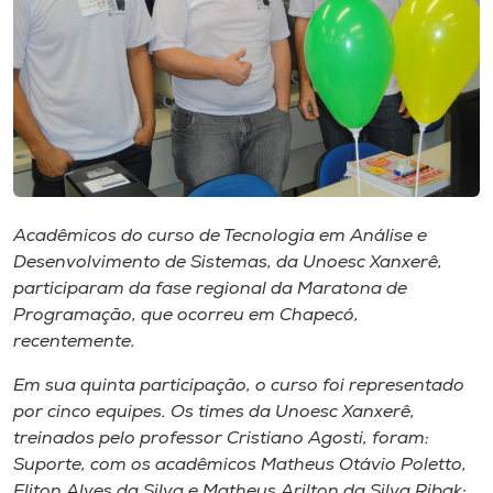
Museu
Unoesc
Store
Selecione
o idioma
Acadêmicos do curso de Tecnologia em Análise e
Desenvolvimento de Sistemas, da Unoesc Xanxerê,
participaram da fase regional da Maratona de
Programação, que ocorreu em Chapecó,
A+
recentemente.
A-
Em sua quinta participação, o curso foi representado
por cinco equipes. Os times da Unoesc Xanxerê,
treinados pelo professor Cristiano Agosti, foram:
Suporte, com os acadêmicos Matheus Otávio Poletto,
Eliton Alves da Silva e Matheus Arilton da Silva Ribak;