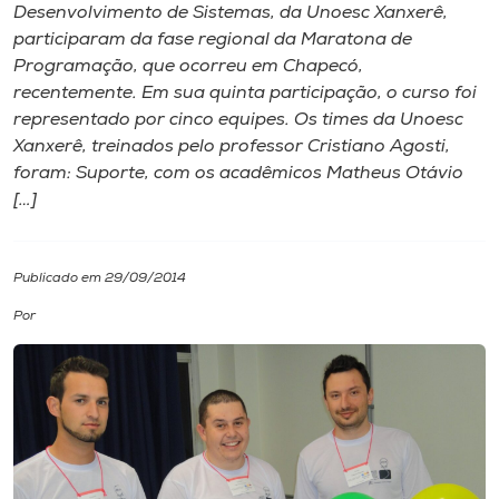
Desenvolvimento de Sistemas, da Unoesc Xanxerê,
participaram da fase regional da Maratona de
I.nova
Programação, que ocorreu em Chapecó,
recentemente. Em sua quinta participação, o curso foi
Diplomados
representado por cinco equipes. Os times da Unoesc
Xanxerê, treinados pelo professor Cristiano Agosti,
foram: Suporte, com os acadêmicos Matheus Otávio
Cultura
[…]
CPA
Publicado em 29/09/2014
Biblioteca
Por
Editora
Rádio