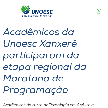
Página
O que
Acadêmicos da Unoesc Xanxerê participaram da
inicial
acontece
etapa regional da Maratona de Programação
Cursos
Graduação
Estudante
Xanxerê
Onde estamos
Acadêmicos da
Pesquisa
Unoesc Xanxerê
participaram da
Atendimento ao Estudante
etapa regional da
Portal de Ensino
Maratona de
A
Programação
Unoesc
Internacionalização
Acadêmicos do curso de Tecnologia em Análise e