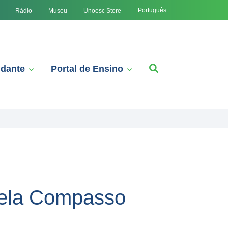
Português
Rádio
Museu
Unoesc Store
udante
Portal de Ensino
pela Compasso