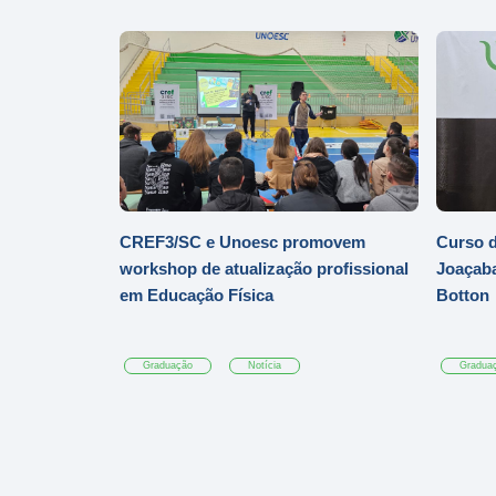
CREF3/SC e Unoesc promovem
Curso d
workshop de atualização profissional
Joaçaba
em Educação Física
Botton
Graduação
Notícia
Gradua