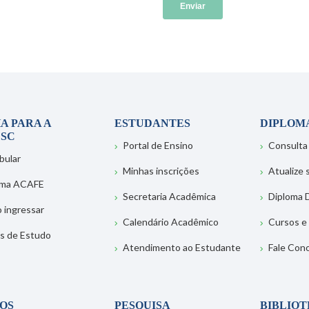
A PARA A
ESTUDANTES
DIPLOM
SC
Portal de Ensino
Consulta
bular
Minhas inscrições
Atualize
ema ACAFE
Secretaria Acadêmica
Diploma D
 ingressar
Calendário Acadêmico
Cursos e
s de Estudo
Atendimento ao Estudante
Fale Con
OS
PESQUISA
BIBLIO