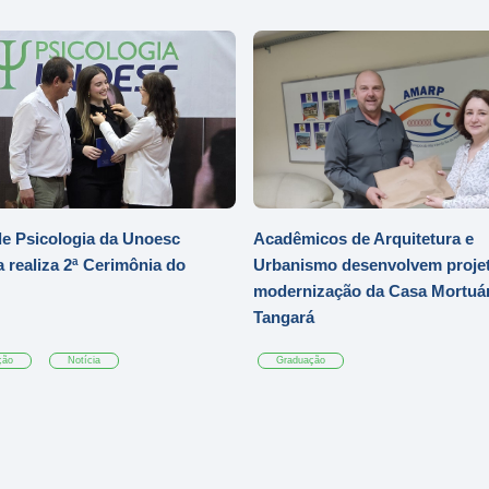
e Psicologia da Unoesc
Acadêmicos de Arquitetura e
 realiza 2ª Cerimônia do
Urbanismo desenvolvem projet
modernização da Casa Mortuár
Tangará
ção
Notícia
Graduação