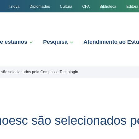
I.nova
Diplomados
Cultura
CPA
Biblioteca
Editora
e estamos
Pesquisa
Atendimento ao Est
 são selecionados pela Compasso Tecnologia
oesc são selecionados 