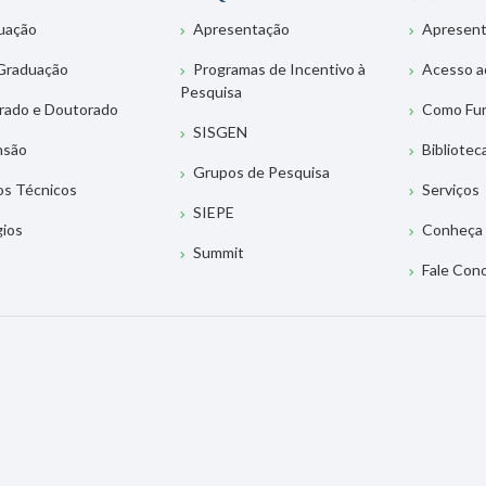
uação
Apresentação
Apresen
Graduação
Programas de Incentivo à
Acesso a
Pesquisa
rado e Doutorado
Como Fu
SISGEN
nsão
Bibliotec
Grupos de Pesquisa
os Técnicos
Serviços
SIEPE
gios
Conheça 
Summit
Fale Con