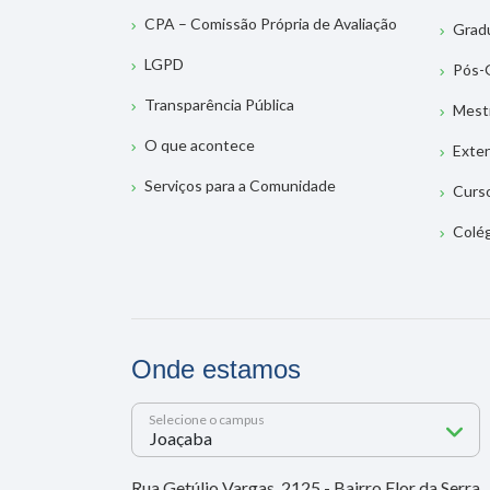
CPA – Comissão Própria de Avaliação
Grad
LGPD
Pós-
Transparência Pública
Mest
O que acontece
Exte
Serviços para a Comunidade
Curs
Colé
Onde estamos
Selecione o campus
Rua Getúlio Vargas, 2125 - Bairro Flor da Serra