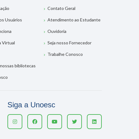
tação
Contato Geral
os Usuários
Atendimento ao Estudante
nciona
Ouvidoria
a Virtual
Seja nosso Fornecedor
Trabalhe Conosco
nossas bibliotecas
osco
Siga a Unoesc