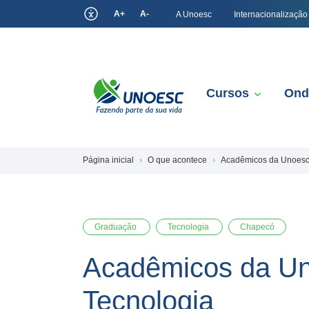
A+
A-
A Unoesc
Internacionalização
Cursos
Ond
Página inicial
O que acontece
Acadêmicos da Unoesc
Graduação
Tecnologia
Chapecó
Acadêmicos da Un
Tecnologia