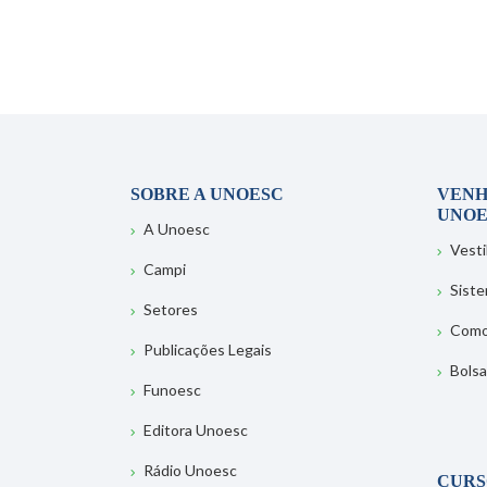
SOBRE A UNOESC
VENH
UNOE
A Unoesc
Vesti
Campi
Sist
Setores
Como
Publicações Legais
Bolsa
Funoesc
Editora Unoesc
Rádio Unoesc
CURS