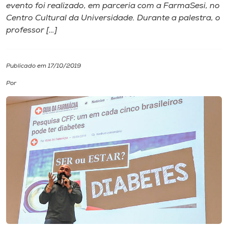
evento foi realizado, em parceria com a FarmaSesi, no
Centro Cultural da Universidade. Durante a palestra, o
I.nova
professor […]
Diplomados
Publicado em 17/10/2019
Cultura
Por
CPA
Biblioteca
Editora
Rádio