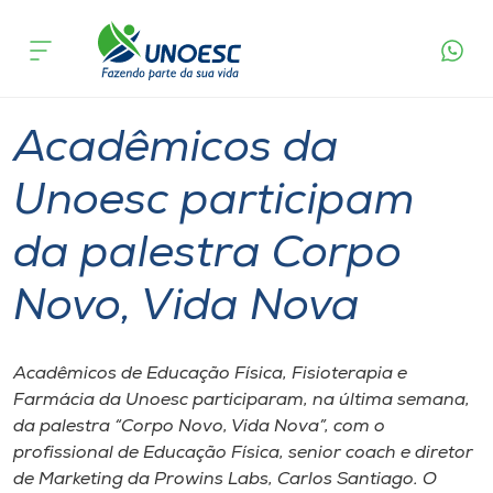
Página
O que
Acadêmicos da Unoesc participam da
inicial
acontece
palestra Corpo Novo, Vida Nova
Cursos
Palestra
Graduação
São Miguel do Oeste
Onde estamos
Acadêmicos da
Pesquisa
Unoesc participam
da palestra Corpo
Atendimento ao Estudante
Novo, Vida Nova
Portal de Ensino
Acadêmicos de Educação Física, Fisioterapia e
A
Farmácia da Unoesc participaram, na última semana,
Unoesc
da palestra “Corpo Novo, Vida Nova”, com o
profissional de Educação Física, senior coach e diretor
Internacionalização
de Marketing da Prowins Labs, Carlos Santiago. O