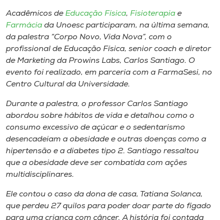
Museu
Acadêmicos de
Educação Física
,
Fisioterapia
e
Farmácia
da Unoesc participaram, na última semana,
Unoesc
da palestra “Corpo Novo, Vida Nova”, com o
Store
profissional de Educação Física,
senior coach
e diretor
de Marketing da Prowins Labs, Carlos Santiago. O
evento foi realizado, em parceria com a FarmaSesi, no
Centro Cultural da Universidade.
Selecione
o idioma
Durante a palestra, o professor Carlos Santiago
abordou sobre hábitos de vida e detalhou como o
consumo excessivo de açúcar e o sedentarismo
desencadeiam a obesidade e outras doenças como a
A+
hipertensão e a diabetes tipo 2. Santiago ressaltou
A-
que a obesidade deve ser combatida com ações
multidisciplinares.
Ele contou o caso da dona de casa, Tatiana Solanca,
que perdeu 27 quilos para poder doar parte do fígado
para uma criança com câncer. A história foi contada