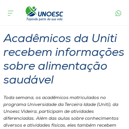
Página
O que
Acadêmicos da Uniti recebem informações
inicial
acontece
sobre alimentação saudável
Cursos
Graduação
Geral
Videira
Onde estamos
Acadêmicos da Uniti
Pesquisa
recebem informações
sobre alimentação
Atendimento ao Estudante
saudável
Portal de Ensino
Toda semana, os acadêmicos matriculados no
A
programa Universidade da Terceira Idade (Uniti), da
Unoesc
Unoesc Videira, participam de atividades
diferenciadas. Além das aulas sobre conhecimentos
Internacionalização
diversos e atividades físicas, eles também recebem