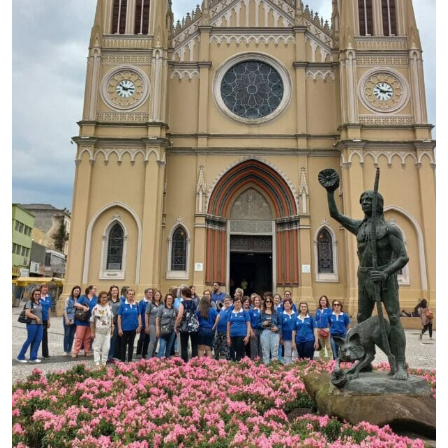
Museu
Unoesc
Store
Selecione
o idioma
A+
A-