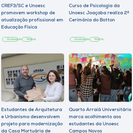
CREF3/SC e Unoesc
Curso de Psicologia da
promovem workshop de
Unoesc Joaçaba realiza 2ª
atualização profissional em
Cerimônia do Botton
Educação Física
Graduação
Notícia
Graduação
Notícia
Estudantes de Arquitetura
Quarto Arraiá Universitário
e Urbanismo desenvolvem
marca acolhimento aos
projeto para modernização
estudantes da Unoesc
da Casa Mortuária de
Campos Novos