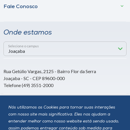
Fale Conosco
Onde estamos
Selecione o campus
Rua Getúlio Vargas, 2125 - Bairro Flor da Serra
Joaçaba - SC - CEP 89600-000
Telefone (49) 3551-2000
Siga a Unoesc
Nós utilizamos os Cookies para tornar suas interações
com nosso site mais significativa. Eles nos ajudam a
entender melhor como nosso website está sendo usado,
assim podemos entregar conteúdo sob medida para