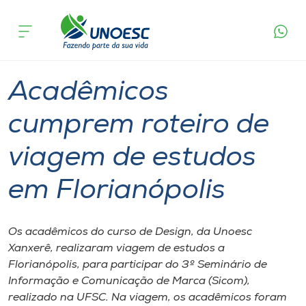
Página
O que
Acadêmicos cumprem roteiro de viagem de
inicial
acontece
estudos em Florianópolis
Cursos
Graduação
Ensino
Xanxerê
Onde estamos
Acadêmicos
Pesquisa
cumprem roteiro de
viagem de estudos
Atendimento ao Estudante
em Florianópolis
Portal de Ensino
Os acadêmicos do curso de Design, da Unoesc
A
Xanxerê, realizaram viagem de estudos a
Unoesc
Florianópolis, para participar do 3º Seminário de
Informação e Comunicação de Marca (Sicom),
Internacionalização
realizado na UFSC. Na viagem, os acadêmicos foram