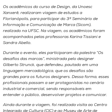
Museu
Os acadêmicos do curso de Design, da Unoesc
Xanxerê, realizaram viagem de estudos a
Unoesc
Florianópolis, para participar do 3º Seminário de
Store
Informação e Comunicação de Marca (Sicom),
realizado na UFSC. Na viagem, os acadêmicos foram
acompanhados pelas professoras Karina Tissiani e
Sandra Abello.
Selecione
o idioma
Durante o evento, eles participaram da palestra “Os
desafios das marcas”, ministrada pelo designer
Gilberto Strunck, que defendeu, pautado em uma
linguagem mercadológica, que os desafios são
A+
grandes para os futuros designers. Dessa forma, esses
A-
profissionais passam a ser protagonistas no cenário
industrial e comercial, sendo responsáveis em
entender o público, desenvolver projetos e comunicar.
Ainda durante a viagem, foi realizada visita ao Centro
Integrado de Cultura (CIC) e ao Museu de Arte de