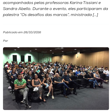
acompanhados pelas professoras Karina Tissiani e
Sandra Abello. Durante o evento, eles participaram da
I.nova
palestra “Os desafios das marcas”, ministrada […]
Diplomados
Publicado em 26/10/2016
Cultura
Por
CPA
Biblioteca
Editora
Rádio