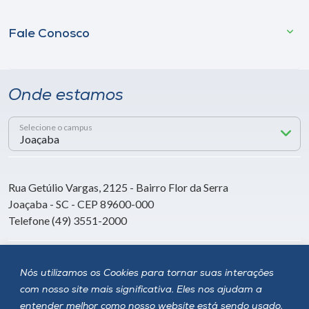
Fale Conosco
Onde estamos
Selecione o campus
Rua Getúlio Vargas, 2125 - Bairro Flor da Serra
Joaçaba - SC - CEP 89600-000
Telefone (49) 3551-2000
Siga a Unoesc
Nós utilizamos os Cookies para tornar suas interações
com nosso site mais significativa. Eles nos ajudam a
entender melhor como nosso website está sendo usado,