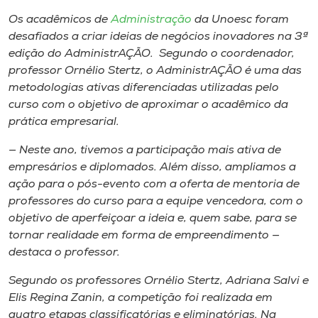
Museu
Os acadêmicos de
Administração
da Unoesc foram
desafiados a criar ideias de negócios inovadores na 3ª
Unoesc
edição do AdministrAÇÃO. Segundo o coordenador,
Store
professor Ornélio Stertz, o AdministrAÇÃO é uma das
metodologias ativas diferenciadas utilizadas pelo
curso com o objetivo de aproximar o acadêmico da
prática empresarial.
Selecione
o idioma
— Neste ano, tivemos a participação mais ativa de
empresários e diplomados. Além disso, ampliamos a
ação para o pós-evento com a oferta de mentoria de
professores do curso para a equipe vencedora, com o
A+
objetivo de aperfeiçoar a ideia e, quem sabe, para se
A-
tornar realidade em forma de empreendimento —
destaca o professor.
Segundo os professores Ornélio Stertz, Adriana Salvi e
Elis Regina Zanin, a competição foi realizada em
quatro etapas classificatórias e eliminatórias. Na