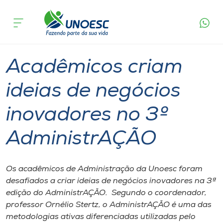
Página
O que
Acadêmicos criam ideias de negócios
inicial
acontece
inovadores no 3º AdministrAÇÃO
Cursos
Graduação
Inovação
São Miguel do Oeste
Onde estamos
Acadêmicos criam
Pesquisa
ideias de negócios
inovadores no 3º
Atendimento ao Estudante
AdministrAÇÃO
Portal de Ensino
Os acadêmicos de Administração da Unoesc foram
A
desafiados a criar ideias de negócios inovadores na 3ª
Unoesc
edição do AdministrAÇÃO. Segundo o coordenador,
professor Ornélio Stertz, o AdministrAÇÃO é uma das
Internacionalização
metodologias ativas diferenciadas utilizadas pelo