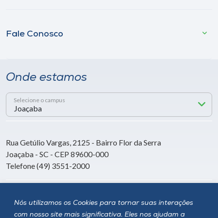
Fale Conosco
Onde estamos
Selecione o campus
Rua Getúlio Vargas, 2125 - Bairro Flor da Serra
Joaçaba - SC - CEP 89600-000
Telefone (49) 3551-2000
Siga a Unoesc
Nós utilizamos os Cookies para tornar suas interações
com nosso site mais significativa. Eles nos ajudam a