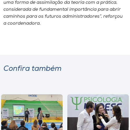
Museu
uma forma de assimilação da teoria com a prática,
considerada de fundamental importância para abrir
caminhos para os futuros administradores”, reforçou
Unoesc
a coordenadora.
Store
Selecione
o idioma
Confira também
A+
A-