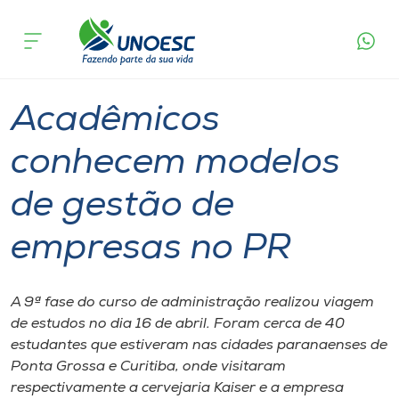
Página
O que
Acadêmicos conhecem modelos de gestão
inicial
acontece
de empresas no PR
Cursos
Graduação
Videira
Onde estamos
Acadêmicos
Pesquisa
conhecem modelos
de gestão de
Atendimento ao Estudante
empresas no PR
Portal de Ensino
A 9ª fase do curso de administração realizou viagem
A
de estudos no dia 16 de abril. Foram cerca de 40
Unoesc
estudantes que estiveram nas cidades paranaenses de
Ponta Grossa e Curitiba, onde visitaram
Internacionalização
respectivamente a cervejaria Kaiser e a empresa