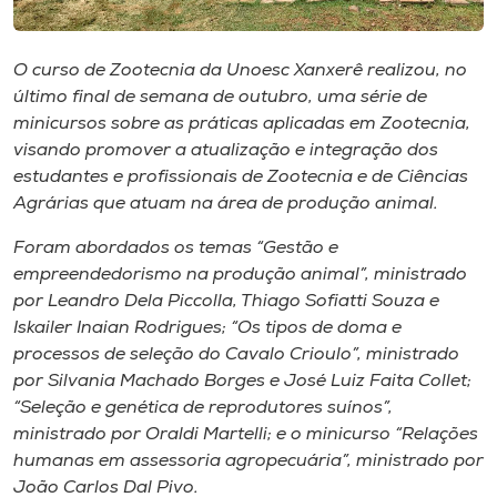
Museu
O curso de Zootecnia da Unoesc Xanxerê realizou, no
Unoesc
último final de semana de outubro, uma série de
Store
minicursos sobre as práticas aplicadas em Zootecnia,
visando promover a atualização e integração dos
estudantes e profissionais de Zootecnia e de Ciências
Agrárias que atuam na área de produção animal.
Selecione
o idioma
Foram abordados os temas “Gestão e
empreendedorismo na produção animal”, ministrado
por Leandro Dela Piccolla, Thiago Sofiatti Souza e
A+
Iskailer Inaian Rodrigues; “Os tipos de doma e
A-
processos de seleção do Cavalo Crioulo”, ministrado
por Silvania Machado Borges e José Luiz Faita Collet;
“Seleção e genética de reprodutores suínos”,
ministrado por Oraldi Martelli; e o minicurso “Relações
humanas em assessoria agropecuária”, ministrado por
João Carlos Dal Pivo.