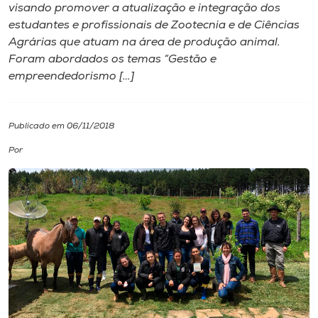
visando promover a atualização e integração dos
estudantes e profissionais de Zootecnia e de Ciências
I.nova
Agrárias que atuam na área de produção animal.
Foram abordados os temas “Gestão e
Diplomados
empreendedorismo […]
Cultura
Publicado em 06/11/2018
Por
CPA
Biblioteca
Editora
Rádio