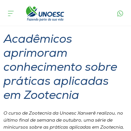
Página
O que
Acadêmicos aprimoram conhecimento sobre
inicial
acontece
práticas aplicadas em Zootecnia
Cursos
Graduação
Notícia de evento
Xanxerê
Onde estamos
Acadêmicos
Pesquisa
aprimoram
conhecimento sobre
Atendimento ao Estudante
práticas aplicadas
Portal de Ensino
em Zootecnia
A
Unoesc
O curso de Zootecnia da Unoesc Xanxerê realizou, no
último final de semana de outubro, uma série de
Internacionalização
minicursos sobre as práticas aplicadas em Zootecnia,