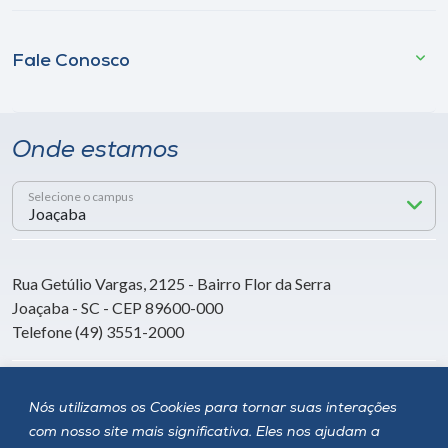
Fale Conosco
Onde estamos
Selecione o campus
Rua Getúlio Vargas, 2125 - Bairro Flor da Serra
Joaçaba - SC - CEP 89600-000
Telefone (49) 3551-2000
Siga a Unoesc
Nós utilizamos os Cookies para tornar suas interações
com nosso site mais significativa. Eles nos ajudam a