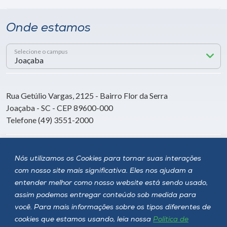
Onde estamos
Selecione o campus
Rua Getúlio Vargas, 2125 - Bairro Flor da Serra
Joaçaba - SC - CEP 89600-000
Telefone (49) 3551-2000
Siga a Unoesc
Nós utilizamos os Cookies para tornar suas interações
com nosso site mais significativa. Eles nos ajudam a
entender melhor como nosso website está sendo usado,
assim podemos entregar conteúdo sob medida para
você. Para mais informações sobre os tipos diferentes de
cookies que estamos usando, leia nossa
Política de