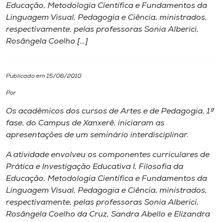
Educação, Metodologia Científica e Fundamentos da
Linguagem Visual, Pedagogia e Ciência, ministrados,
I.nova
respectivamente, pelas professoras Sonia Alberici,
Rosângela Coelho […]
Diplomados
Publicado em 15/06/2010
Cultura
Por
CPA
Os acadêmicos dos cursos de Artes e de Pedagogia, 1ª
fase, do Campus de Xanxerê, iniciaram as
apresentações de um seminário interdisciplinar.
Biblioteca
A atividade envolveu os componentes curriculares de
Prática e Investigação Educativa I, Filosofia da
Editora
Educação, Metodologia Científica e Fundamentos da
Linguagem Visual, Pedagogia e Ciência, ministrados,
Rádio
respectivamente, pelas professoras Sonia Alberici,
Rosângela Coelho da Cruz, Sandra Abello e Elizandra