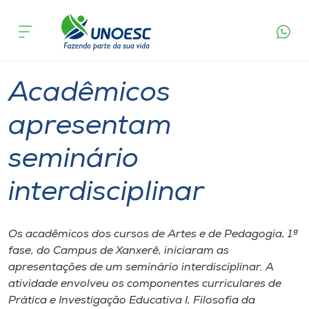
Página
O que
Acadêmicos apresentam seminário
inicial
acontece
interdisciplinar
Cursos
Graduação
Xanxerê
Onde estamos
Acadêmicos
Pesquisa
apresentam
seminário
Atendimento ao Estudante
interdisciplinar
Portal de Ensino
Os acadêmicos dos cursos de Artes e de Pedagogia, 1ª
A
fase, do Campus de Xanxerê, iniciaram as
Unoesc
apresentações de um seminário interdisciplinar. A
atividade envolveu os componentes curriculares de
Internacionalização
Prática e Investigação Educativa I, Filosofia da