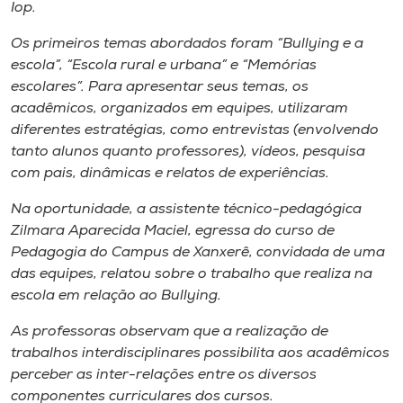
Museu
Iop.
Os primeiros temas abordados foram “Bullying e a
Unoesc
escola”, “Escola rural e urbana” e “Memórias
Store
escolares”. Para apresentar seus temas, os
acadêmicos, organizados em equipes, utilizaram
diferentes estratégias, como entrevistas (envolvendo
tanto alunos quanto professores), vídeos, pesquisa
Selecione
com pais, dinâmicas e relatos de experiências.
o idioma
Na oportunidade, a assistente técnico-pedagógica
Zilmara Aparecida Maciel, egressa do curso de
Pedagogia do Campus de Xanxerê, convidada de uma
A+
das equipes, relatou sobre o trabalho que realiza na
A-
escola em relação ao Bullying.
As professoras observam que a realização de
trabalhos interdisciplinares possibilita aos acadêmicos
perceber as inter-relações entre os diversos
componentes curriculares dos cursos.