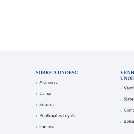
SOBRE A UNOESC
VENH
UNOE
A Unoesc
Vesti
Campi
Sist
Setores
Como
Publicações Legais
Bolsa
Funoesc