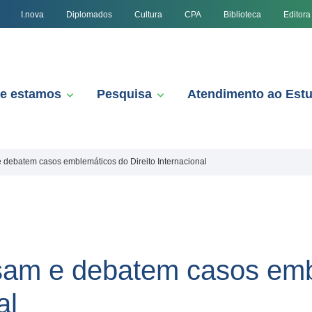
I.nova
Diplomados
Cultura
CPA
Biblioteca
Editora
e estamos
Pesquisa
Atendimento ao Est
 debatem casos emblemáticos do Direito Internacional
sam e debatem casos emb
al