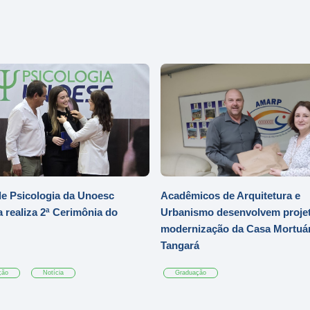
e Psicologia da Unoesc
Acadêmicos de Arquitetura e
 realiza 2ª Cerimônia do
Urbanismo desenvolvem projet
modernização da Casa Mortuár
Tangará
ção
Notícia
Graduação