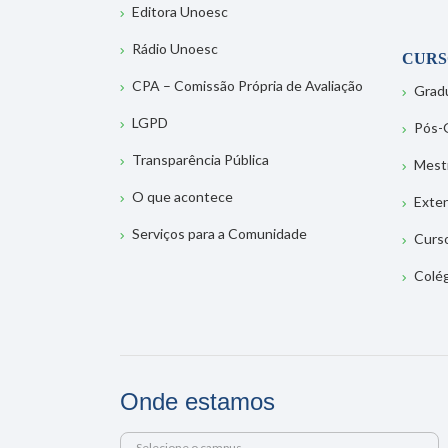
Editora Unoesc
Rádio Unoesc
CURS
CPA – Comissão Própria de Avaliação
Grad
LGPD
Pós-
Transparência Pública
Mest
O que acontece
Exte
Serviços para a Comunidade
Curs
Colé
Onde estamos
Selecione o campus