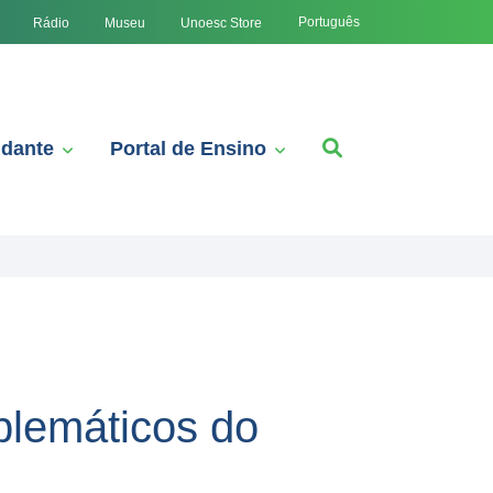
Português
Rádio
Museu
Unoesc Store
udante
Portal de Ensino
lemáticos do