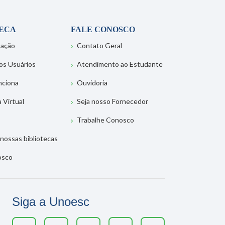
TECA
FALE CONOSCO
tação
Contato Geral
os Usuários
Atendimento ao Estudante
nciona
Ouvidoria
a Virtual
Seja nosso Fornecedor
Trabalhe Conosco
nossas bibliotecas
osco
Siga a Unoesc