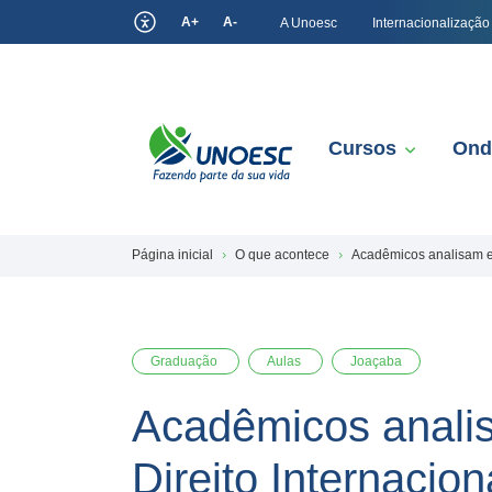
A+
A-
A Unoesc
Internacionalização
Cursos
Ond
Página inicial
O que acontece
Acadêmicos analisam e
Graduação
Aulas
Joaçaba
Acadêmicos anali
Direito Internacion