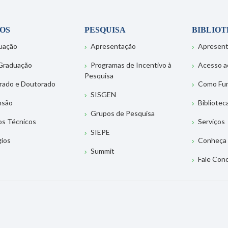
OS
PESQUISA
BIBLIO
uação
Apresentação
Apresen
Graduação
Programas de Incentivo à
Acesso a
Pesquisa
rado e Doutorado
Como Fu
SISGEN
nsão
Bibliotec
Grupos de Pesquisa
os Técnicos
Serviços
SIEPE
gios
Conheça 
Summit
Fale Con