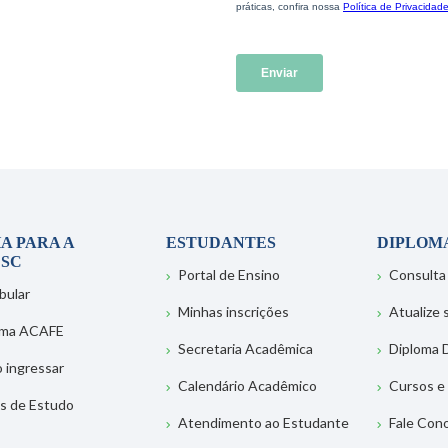
A PARA A
ESTUDANTES
DIPLOM
SC
Portal de Ensino
Consulta
bular
Minhas inscrições
Atualize
ema ACAFE
Secretaria Acadêmica
Diploma D
 ingressar
Calendário Acadêmico
Cursos e
s de Estudo
Atendimento ao Estudante
Fale Con