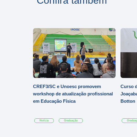
Confira também
CREF3/SC e Unoesc promovem
Curso d
workshop de atualização profissional
Joaçaba
em Educação Física
Botton
Notícia
Graduação
Gradua