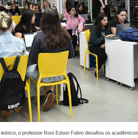
eórico, o professor Roni Edson Fabro desafiou os acadêmicos d