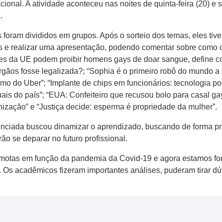
ional. A atividade aconteceu nas noites de quinta-feira (20) e 
.
s foram divididos em grupos. Após o sorteio dos temas, eles ti
dos e realizar uma apresentação, podendo comentar sobre como o
ses da UE podem proibir homens gays de doar sangue, define co
órgãos fosse legalizada?; “Sophia é o primeiro robô do mundo a 
o do Uber”; “Implante de chips em funcionários: tecnologia pol
is do país”; “EUA: Confeiteiro que recusou bolo para casal g
nização” e “Justiça decide: esperma é propriedade da mulher”.
enciada buscou dinamizar o aprendizado, buscando de forma pr
 se deparar no futuro profissional.
motas em função da pandemia da Covid-19 e agora estamos fo
. Os acadêmicos fizeram importantes análises, puderam tirar dú