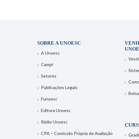
SOBRE A UNOESC
VENH
UNOE
A Unoesc
Vesti
Campi
Sist
Setores
Como
Publicações Legais
Bolsa
Funoesc
Editora Unoesc
Rádio Unoesc
CURS
CPA – Comissão Própria de Avaliação
Grad