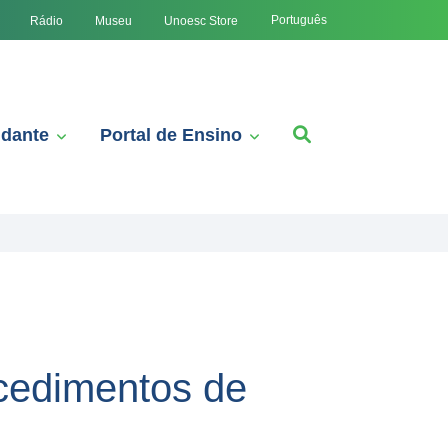
Português
Rádio
Museu
Unoesc Store
udante
Portal de Ensino
cedimentos de