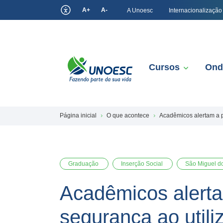
A+
A-
A Unoesc
Internacionalização
Cursos
Ond
Página inicial
O que acontece
Acadêmicos alertam a p
Graduação
Inserção Social
São Miguel d
Acadêmicos alert
segurança ao utiliz