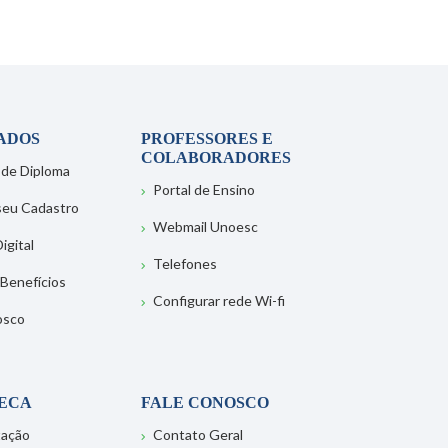
ADOS
PROFESSORES E
COLABORADORES
 de Diploma
Portal de Ensino
 seu Cadastro
Webmail Unoesc
igital
Telefones
 Benefícios
Configurar rede Wi-fi
osco
TECA
FALE CONOSCO
tação
Contato Geral