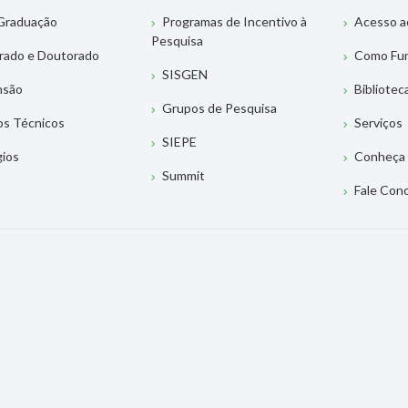
Graduação
Programas de Incentivo à
Acesso a
Pesquisa
rado e Doutorado
Como Fu
SISGEN
nsão
Bibliotec
Grupos de Pesquisa
os Técnicos
Serviços
SIEPE
gios
Conheça 
Summit
Fale Con