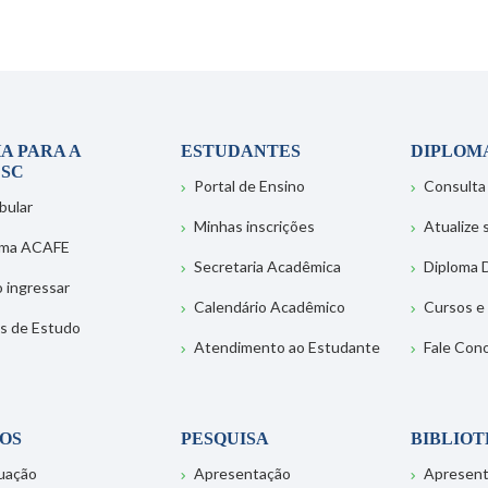
A PARA A
ESTUDANTES
DIPLOM
SC
Portal de Ensino
Consulta
bular
Minhas inscrições
Atualize
ema ACAFE
Secretaria Acadêmica
Diploma D
 ingressar
Calendário Acadêmico
Cursos e
s de Estudo
Atendimento ao Estudante
Fale Con
OS
PESQUISA
BIBLIO
uação
Apresentação
Apresen