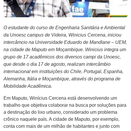
Museu
Unoesc
O estudante do curso de Engenharia Sanitária e Ambiental
Store
da Unoesc campus de Videira, Winicius Cercena, iniciou
intercâmcio na Universidade Eduardo de Mandlane – UEM,
na cidade de Maputo em Moçambique. Winicius integra um
Selecione
grupo de 17 acadêmicos dos diversos campi da Unoesc,
o idioma
que desde o dia 17 de agosto, realizam intercâmbio
internacional em instituições do Chile, Portugal, Espanha,
Alemanha, Itália e Moçambique, através do programa de
Mobilidade Acadêmica.
A+
A-
Em Maputo, Winícius Cercena está desenvolvendo um
trabalho que objetiva colaborar na busca por soluções para
a destinação do lixo urbano, considerado um problema
crônico naquele país. A cidade de Maputo, por exemplo,
conta com mais de um milhão de habitantes e junto com