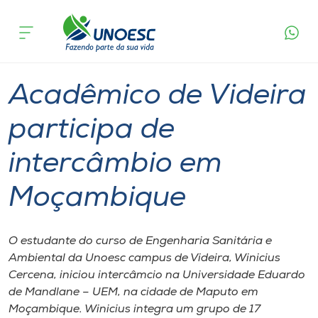
Página
O que
Acadêmico de Videira participa de
inicial
acontece
intercâmbio em Moçambique
Cursos
Graduação
Videira
Onde estamos
Acadêmico de Videira
Pesquisa
participa de
intercâmbio em
Atendimento ao Estudante
Moçambique
Portal de Ensino
O estudante do curso de Engenharia Sanitária e
A
Ambiental da Unoesc campus de Videira, Winicius
Unoesc
Cercena, iniciou intercâmcio na Universidade Eduardo
de Mandlane – UEM, na cidade de Maputo em
Internacionalização
Moçambique. Winicius integra um grupo de 17