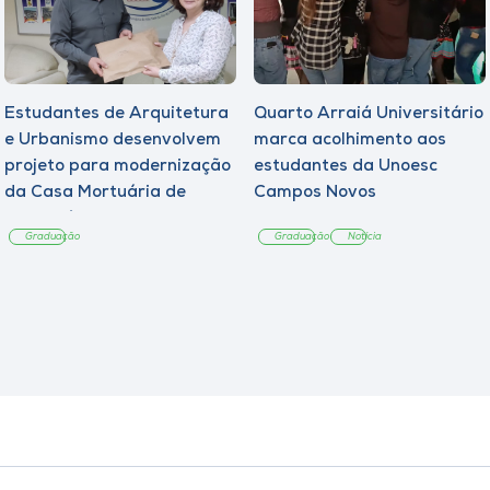
Estudantes de Arquitetura
Quarto Arraiá Universitário
e Urbanismo desenvolvem
marca acolhimento aos
projeto para modernização
estudantes da Unoesc
da Casa Mortuária de
Campos Novos
Tangará
Graduação
Graduação
Notícia