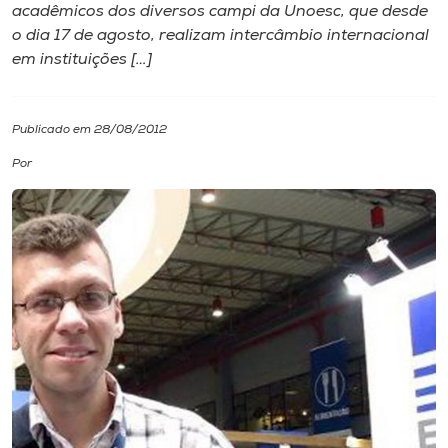
acadêmicos dos diversos campi da Unoesc, que desde
o dia 17 de agosto, realizam intercâmbio internacional
I.nova
em instituições […]
Diplomados
Publicado em 28/08/2012
Cultura
Por
CPA
Biblioteca
Editora
Rádio