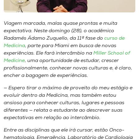
Museu
Unoesc
Viagem marcada, malas quase prontas e muita
Store
expectativa. Neste domingo (28), o acadêmico
Radamés Ádamo Zuquello, da 11ª fase do
curso de
Medicina
, parte para Miami em busca de novas
experiências. Ele fará intercâmbio na
Miller School of
Selecione
Medicine
, uma oportunidade de estudar, crescer
o idioma
profissionalmente, conhecer novas culturas e, é claro,
encher a bagagem de experiências.
— Espero tirar o máximo de proveito do meu estágio e
A+
evoluir dentro da Medicina, mas também estou
A-
ansioso para conhecer culturas, lugares e pessoas
diferentes — relata o estudante ao descrever suas
expectativas em relação ao intercâmbio.
Entre as disciplinas que ele irá cursar, estão Onco-
hematologia, Emergência, Laboratório de Cardiologia