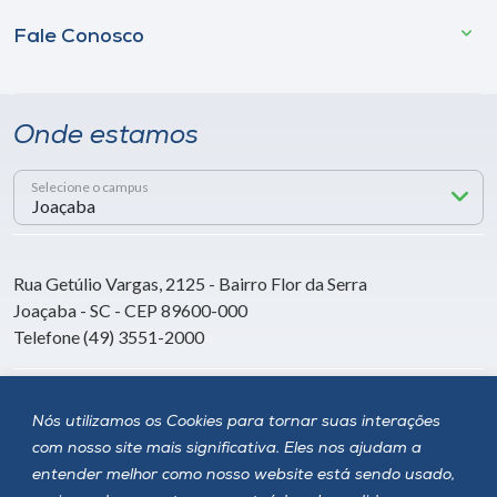
Fale Conosco
Onde estamos
Selecione o campus
Rua Getúlio Vargas, 2125 - Bairro Flor da Serra
Joaçaba - SC - CEP 89600-000
Telefone (49) 3551-2000
Siga a Unoesc
Nós utilizamos os Cookies para tornar suas interações
com nosso site mais significativa. Eles nos ajudam a
entender melhor como nosso website está sendo usado,