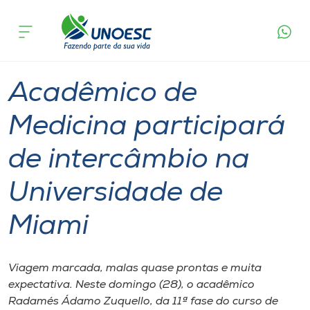
Página
O que
Acadêmico de Medicina participará de
inicial
acontece
intercâmbio na Universidade de Miami
Cursos
Graduação
International
Joaçaba
Onde estamos
Acadêmico de
Pesquisa
Medicina participará
de intercâmbio na
Atendimento ao Estudante
Universidade de
Portal de Ensino
Miami
A
Unoesc
Viagem marcada, malas quase prontas e muita
expectativa. Neste domingo (28), o acadêmico
Internacionalização
Radamés Ádamo Zuquello, da 11ª fase do curso de