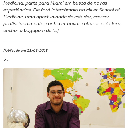
Medicina, parte para Miami em busca de novas
experiências. Ele fará intercâmbio na Miller School of
I.nova
Medicine, uma oportunidade de estudar, crescer
profissionalmente, conhecer novas culturas e, é claro,
Diplomados
encher a bagagem de […]
Cultura
Publicado em 23/06/2015
Por
CPA
Biblioteca
Editora
Rádio