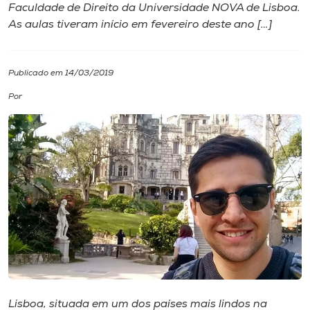
Faculdade de Direito da Universidade NOVA de Lisboa.
As aulas tiveram início em fevereiro deste ano […]
I.nova
Diplomados
Publicado em 14/03/2019
Por
Cultura
CPA
Biblioteca
Editora
Rádio
Lisboa, situada em um dos países mais lindos na