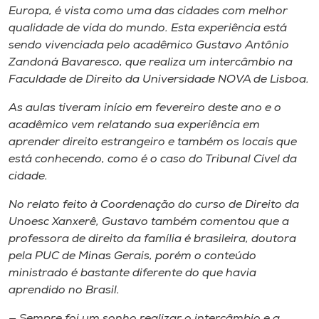
Museu
Europa, é vista como uma das cidades com melhor
qualidade de vida do mundo. Esta experiência está
sendo vivenciada pelo acadêmico Gustavo Antônio
Unoesc
Zandoná Bavaresco, que realiza um intercâmbio na
Store
Faculdade de Direito da Universidade NOVA de Lisboa.
As aulas tiveram início em fevereiro deste ano e o
acadêmico vem relatando sua experiência em
Selecione
aprender direito estrangeiro e também os locais que
o idioma
está conhecendo, como é o caso do Tribunal Cível da
cidade.
No relato feito à Coordenação do curso de Direito da
A+
Unoesc Xanxerê, Gustavo também comentou que a
A-
professora de direito da família é brasileira, doutora
pela PUC de Minas Gerais, porém o conteúdo
ministrado é bastante diferente do que havia
aprendido no Brasil.
— Sempre foi um sonho realizar o intercâmbio e a