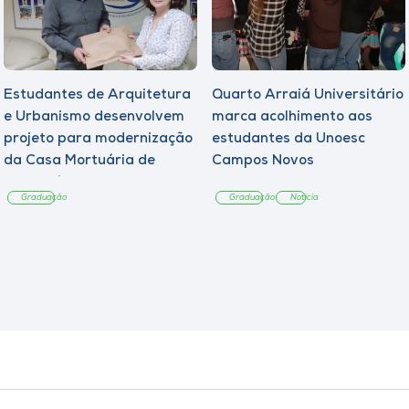
Estudantes de Arquitetura
Quarto Arraiá Universitário
e Urbanismo desenvolvem
marca acolhimento aos
projeto para modernização
estudantes da Unoesc
da Casa Mortuária de
Campos Novos
Tangará
Graduação
Graduação
Notícia