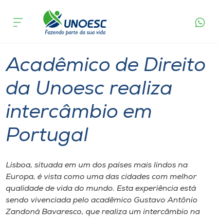
Página
O que
Acadêmico de Direito da Unoesc realiza
inicial
acontece
intercâmbio em Portugal
Cursos
Graduação
International
Xanxerê
Onde estamos
Acadêmico de Direito
Pesquisa
da Unoesc realiza
intercâmbio em
Atendimento ao Estudante
Portugal
Portal de Ensino
Lisboa, situada em um dos países mais lindos na
A
Europa, é vista como uma das cidades com melhor
Unoesc
qualidade de vida do mundo. Esta experiência está
sendo vivenciada pelo acadêmico Gustavo Antônio
Internacionalização
Zandoná Bavaresco, que realiza um intercâmbio na