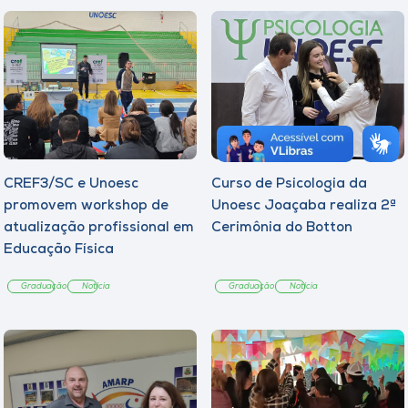
CREF3/SC e Unoesc
Curso de Psicologia da
promovem workshop de
Unoesc Joaçaba realiza 2ª
atualização profissional em
Cerimônia do Botton
Educação Física
Graduação
Notícia
Graduação
Notícia