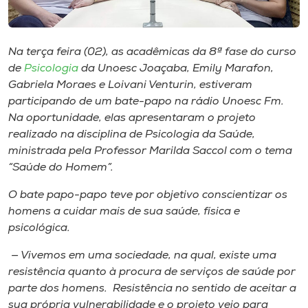
Museu
Unoesc
Na terça feira (02), as acadêmicas da 8ª fase do curso
Store
de
Psicologia
da Unoesc Joaçaba, Emily Marafon,
Gabriela Moraes e Loivani Venturin, estiveram
participando de um bate-papo na rádio Unoesc Fm.
Na oportunidade, elas apresentaram o projeto
Selecione
realizado na disciplina de Psicologia da Saúde,
o idioma
ministrada pela Professor Marilda Saccol com o tema
“Saúde do Homem”.
O bate papo-papo teve por objetivo conscientizar os
A+
homens a cuidar mais de sua saúde, física e
A-
psicológica.
— Vivemos em uma sociedade, na qual, existe uma
resistência quanto à procura de serviços de saúde por
parte dos homens. Resistência no sentido de aceitar a
sua própria vulnerabilidade e o projeto veio para