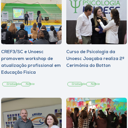
CREF3/SC e Unoesc
Curso de Psicologia da
promovem workshop de
Unoesc Joaçaba realiza 2ª
atualização profissional em
Cerimônia do Botton
Educação Física
Graduação
Notícia
Graduação
Notícia