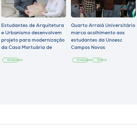
Estudantes de Arquitetura
Quarto Arraiá Universitário
e Urbanismo desenvolvem
marca acolhimento aos
projeto para modernização
estudantes da Unoesc
da Casa Mortuária de
Campos Novos
Tangará
Graduação
Graduação
Notícia