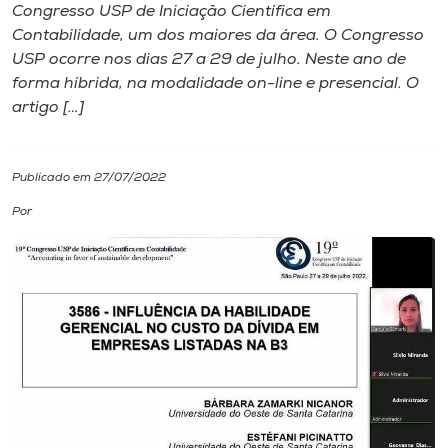
Congresso USP de Iniciação Científica em
Contabilidade, um dos maiores da área. O Congresso
I.nova
USP ocorre nos dias 27 a 29 de julho. Neste ano de
forma híbrida, na modalidade on-line e presencial. O
Diplomados
artigo […]
Cultura
Publicado em 27/07/2022
Por
CPA
Biblioteca
Editora
Rádio