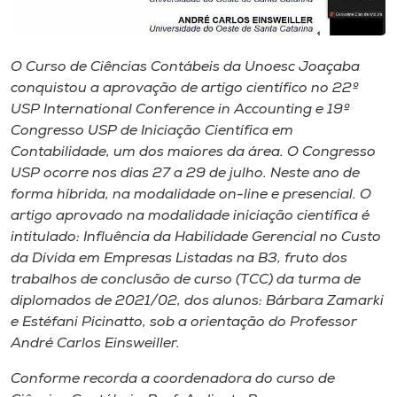
Museu
Unoesc
O Curso de Ciências Contábeis da Unoesc Joaçaba
Store
conquistou a aprovação de artigo científico no 22º
USP International Conference in Accounting e 19º
Congresso USP de Iniciação Científica em
Contabilidade, um dos maiores da área. O Congresso
Selecione
USP ocorre nos dias 27 a 29 de julho. Neste ano de
o idioma
forma híbrida, na modalidade on-line e presencial. O
artigo aprovado na modalidade iniciação científica é
intitulado: Influência da Habilidade Gerencial no Custo
da Dívida em Empresas Listadas na B3, fruto dos
A+
trabalhos de conclusão de curso (TCC) da turma de
A-
diplomados de 2021/02, dos alunos: Bárbara Zamarki
e Estéfani Picinatto, sob a orientação do Professor
André Carlos Einsweiller.
Conforme recorda a coordenadora do curso de