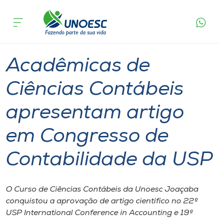
Página
O que
Acadêmicas de Ciências Contábeis apresentam
inicial
acontece
artigo em Congresso de Contabilidade da USP
Cursos
Graduação
Notícia de evento
Joaçaba
Onde estamos
Acadêmicas de
Pesquisa
Ciências Contábeis
apresentam artigo
Atendimento ao Estudante
em Congresso de
Portal de Ensino
Contabilidade da USP
A
Unoesc
O Curso de Ciências Contábeis da Unoesc Joaçaba
conquistou a aprovação de artigo científico no 22º
Internacionalização
USP International Conference in Accounting e 19º