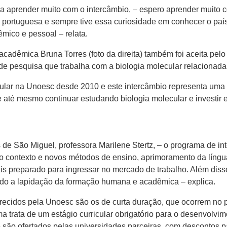
ra aprender muito com o intercâmbio, – espero aprender muito 
em portuguesa e sempre tive essa curiosidade em conhecer o pa
mico e pessoal – relata.
 acadêmica Bruna Torres (foto da direita) também foi aceita pe
 de pesquisa que trabalha com a biologia molecular relaciona
ular na Unoesc desde 2010 e este intercâmbio representa uma 
até mesmo continuar estudando biologia molecular e investir 
e São Miguel, professora Marilene Stertz, – o programa de in
o contexto e novos métodos de ensino, aprimoramento da língua e
ais preparado para ingressar no mercado de trabalho. Além diss
endo a lapidação da formação humana e acadêmica – explica.
ecidos pela Unoesc são os de curta duração, que ocorrem no p
 trata de um estágio curricular obrigatório para o desenvolvi
 são ofertados pelas universidades parceiras, com descontos p