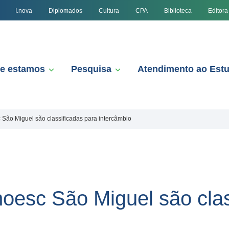
I.nova
Diplomados
Cultura
CPA
Biblioteca
Editora
e estamos
Pesquisa
Atendimento ao Est
São Miguel são classificadas para intercâmbio
esc São Miguel são clas