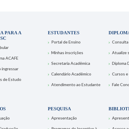
A PARA A
ESTUDANTES
DIPLOM
SC
Portal de Ensino
Consulta
bular
Minhas inscrições
Atualize
ema ACAFE
Secretaria Acadêmica
Diploma D
 ingressar
Calendário Acadêmico
Cursos e
s de Estudo
Atendimento ao Estudante
Fale Con
OS
PESQUISA
BIBLIO
uação
Apresentação
Apresen
Graduação
Programas de Incentivo à
Acesso a