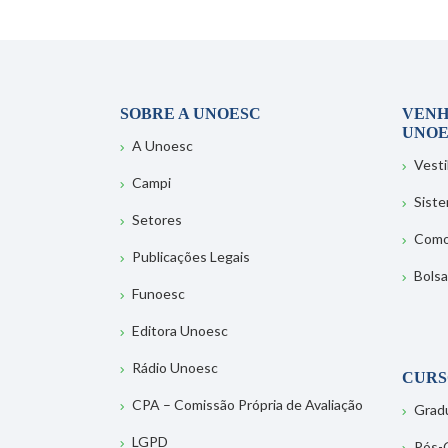
SOBRE A UNOESC
VENH
UNOE
A Unoesc
Vesti
Campi
Sist
Setores
Como
Publicações Legais
Bolsa
Funoesc
Editora Unoesc
Rádio Unoesc
CURS
CPA – Comissão Própria de Avaliação
Grad
LGPD
Pós-