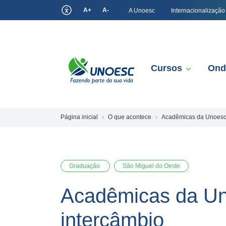
A+
A-
A Unoesc
Internacionalização
Cursos
Ond
Página inicial
O que acontece
Acadêmicas da Unoesc 
Graduação
São Miguel do Oeste
Acadêmicas da Uno
intercâmbio