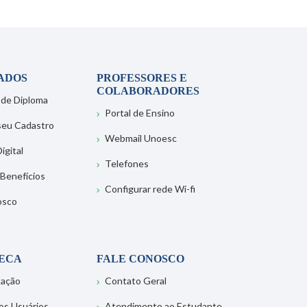
ADOS
PROFESSORES E
COLABORADORES
 de Diploma
Portal de Ensino
 seu Cadastro
Webmail Unoesc
igital
Telefones
 Benefícios
Configurar rede Wi-fi
osco
TECA
FALE CONOSCO
tação
Contato Geral
os Usuários
Atendimento ao Estudante