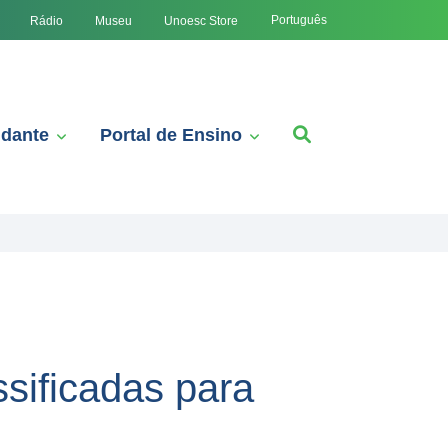
Português
Rádio
Museu
Unoesc Store
udante
Portal de Ensino
sificadas para