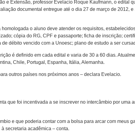
o e Extensão, professor Evelacio Roque Kaufmann, o edital qu
valiação documental entregue até o dia 27 de março de 2012, e
a homologada o aluno deve atender os requisitos, estabelecid
izado; cópia do RG, CPF e passaporte; ficha de inscrição; certif
a de débito vencido com a Unoesc; plano de estudo a ser cursado
crição é definido em cada edital e varia de 30 a 60 dias. Atual
ina, Chile, Portugal, Espanha, Itália, Alemanha.
ra outros países nos próximos anos – declara Evelacio.
nta que foi incentivada a se inscrever no intercâmbio por uma
âmbio e que poderia contar com a bolsa para arcar com meus ga
 à secretaria acadêmica – conta.