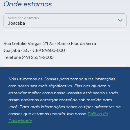
Onde estamos
Selecione o campus
Rua Getúlio Vargas, 2125 - Bairro Flor da Serra
Joaçaba - SC - CEP 89600-000
Telefone (49) 3551-2000
Siga a Unoesc
Nós utilizamos os Cookies para tornar suas interações
com nosso site mais significativa. Eles nos ajudam a
entender melhor como nosso website está sendo usado,
assim podemos entregar conteúdo sob medida para
você. Para mais informações sobre os tipos diferentes de
cookies que estamos usando, leia nossa
Política de
Privacidade
.