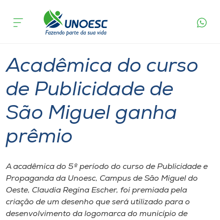
Página
O que
Acadêmica do curso de Publicidade de São
inicial
acontece
Miguel ganha prêmio
Cursos
Graduação
São Miguel do Oeste
Onde estamos
Acadêmica do curso
Pesquisa
de Publicidade de
São Miguel ganha
Atendimento ao Estudante
prêmio
Portal de Ensino
A acadêmica do 5º período do curso de Publicidade e
A
Propaganda da Unoesc, Campus de São Miguel do
Unoesc
Oeste, Claudia Regina Escher, foi premiada pela
criação de um desenho que será utilizado para o
Internacionalização
desenvolvimento da logomarca do município de