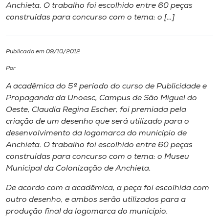
Anchieta. O trabalho foi escolhido entre 60 peças
construídas para concurso com o tema: o […]
I.nova
Diplomados
Publicado em 09/10/2012
Por
Cultura
A acadêmica do 5º período do curso de Publicidade e
Propaganda da Unoesc,
Campus
de São Miguel do
CPA
Oeste, Claudia Regina Escher, foi premiada pela
criação de um desenho que será utilizado para o
desenvolvimento da logomarca do município de
Biblioteca
Anchieta. O trabalho foi escolhido entre 60 peças
construídas para concurso com o tema: o Museu
Editora
Municipal da Colonização de Anchieta.
De acordo com a acadêmica, a peça foi escolhida com
Rádio
outro desenho, e ambos serão utilizados para a
produção final da logomarca do município.