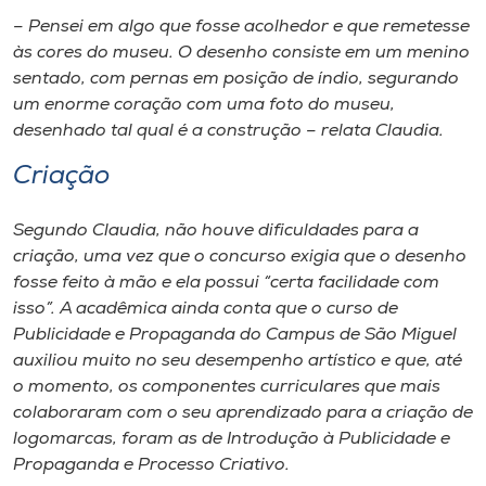
Museu
– Pensei em algo que fosse acolhedor e que remetesse
às cores do museu. O desenho consiste em um menino
Unoesc
sentado, com pernas em posição de índio, segurando
Store
um enorme coração com uma foto do museu,
desenhado tal qual é a construção – relata Claudia.
Criação
Selecione
o idioma
Segundo Claudia, não houve dificuldades para a
criação, uma vez que o concurso exigia que o desenho
fosse feito à mão e ela possui “certa facilidade com
isso”. A acadêmica ainda conta que o curso de
A+
Publicidade e Propaganda do
Campus
de São Miguel
A-
auxiliou muito no seu desempenho artístico e que, até
o momento, os componentes curriculares que mais
colaboraram com o seu aprendizado para a criação de
logomarcas, foram as de Introdução à Publicidade e
Propaganda e Processo Criativo.