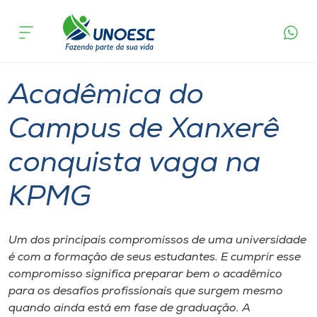
Página
O que
Acadêmica do Campus de Xanxerê
inicial
acontece
conquista vaga na KPMG
Cursos
Graduação
Xanxerê
Onde estamos
Acadêmica do
Pesquisa
Campus de Xanxerê
conquista vaga na
Atendimento ao Estudante
KPMG
Portal de Ensino
Um dos principais compromissos de uma universidade
A
é com a formação de seus estudantes. E cumprir esse
Unoesc
compromisso significa preparar bem o acadêmico
para os desafios profissionais que surgem mesmo
Internacionalização
quando ainda está em fase de graduação. A