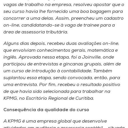
Museu
vagas de trabalho na empresa, resolveu apostar que o
seu curso havia lhe fornecido uma boa bagagem para
concorrer a uma delas. Assim, preencheu um cadastro
Unoesc
on-line
, candidatando-se à vaga de
trainee
para a
Store
área de assessoria tributária.
Alguns dias depois, recebeu duas avaliações
on-line
,
que envolviam conhecimentos gerais, matemática e
Selecione
inglês. Aprovada nessa etapa, foi a Joinville, onde
o idioma
participou de entrevistas e gincanas grupais, além de
um curso de introdução à contabilidade. Também
suplantou essa etapa, sendo convocada, então, para
A+
uma entrevista. Por fim, recebeu o resultado positivo
A-
de que havia sido selecionada para trabalhar na
KPMG, no Escritório Regional de Curitiba.
Consequência da qualidade do curso
A KPMG é uma empresa global que desenvolve