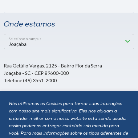
Onde estamos
Selecione o campus
Rua Getúlio Vargas, 2125 - Bairro Flor da Serra
Joaçaba - SC - CEP 89600-000
Telefone (49) 3551-2000
Siga a Unoesc
Nós utilizamos os Cookies para tornar suas interações
com nosso site mais significativa. Eles nos ajudam a
entender melhor como nosso website está sendo usado,
assim podemos entregar conteúdo sob medida para
você. Para mais informações sobre os tipos diferentes de